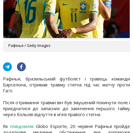
Рафінья / Getty Images
Рафінья, бразильський футболіст і гравець команди
Барселона, отримав травму стегна під час матчу проти
Гаїті.
Після отримання травми він був змушений покинути поле і
приєднатися до запасних до закінчення першого тайму
через больові відчуття в м’язі правого стегна.
Як
повідомляє
Globo Esporte, 20 червня Рафінья пройде
додаткове медичне обстеження, яке допоможе