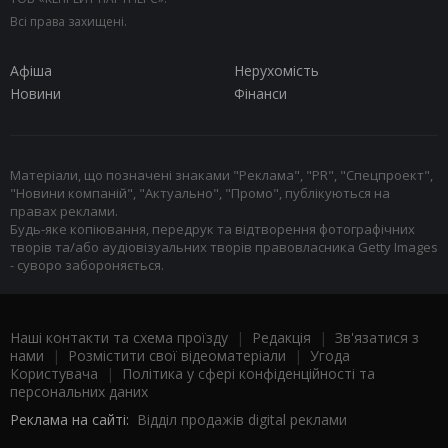
Всі права захищені.
Афіша
Нерухомість
Новини
Фінанси
Матеріали, що позначені знаками "Реклама", "PR", "Спецпроект",
"Новини компаній", "Актуально", "Промо", публікуються на
правах реклами.
Будь-яке копіювання, передрук та відтворення фотографічних
творів та/або аудіовізуальних творів правовласника Getty Images
- суворо забороняється.
Наші контакти та схема проїзду
|
Редакція
|
Зв'язатися з
нами
|
Розмістити свої відеоматеріали
|
Угода
Користувача
|
Політика у сфері конфіденційності та
персональних даних
Реклама на сайті:
Відділ продажів digital реклами