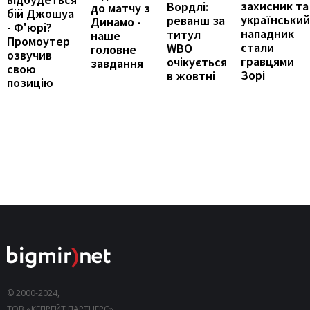
захисник та
Вордлі:
до матчу з
бій Джошуа
український
реванш за
Динамо -
- Ф'юрі?
нападник
титул
наше
Промоутер
стали
WBO
головне
озвучив
гравцями
очікується
завдання
свою
Зорі
в жовтні
позицію
© 2000-2024,
ТОВ «КЕПРЕЙТ ПАРТНЕРС».