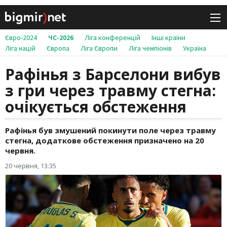
Євро-2024
ЧС-2026
Ліга конференцій
Інші країни
Ліга націй
Європа
Ліга Європи
Ліга чемпіонів
Україна
Рафінья з Барселони вибув
з гри через травму стегна:
очікується обстеження
Рафінья був змушений покинути поле через травму
стегна, додаткове обстеження призначено на 20
червня.
20 червня, 13:35