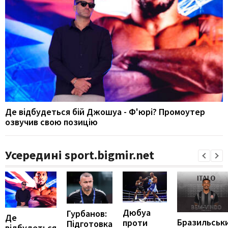
Де відбудеться бій Джошуа - Ф'юрі? Промоутер
озвучив свою позицію
Усередині sport.bigmir.net
Дюбуа
Гурбанов:
Де
Бразильськ
проти
Підготовка
відбудеться