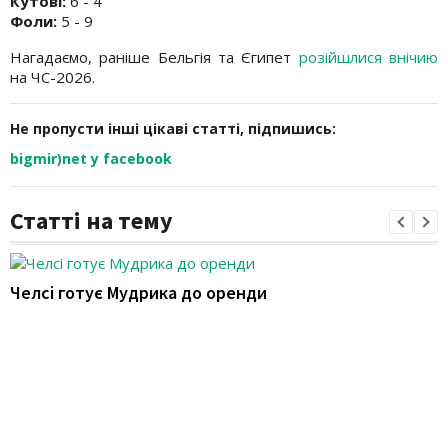
Кутові:
6 - 4
Фоли:
5 - 9
Нагадаємо, раніше Бельгія та Єгипет
розійшлися внічию
на ЧС-2026.
Не пропусти інші цікаві статті, підпишись:
bigmir)net у facebook
Статті на тему
Челсі готує Мудрика до оренди