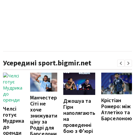
Усередині sport.bigmir.net
Манчестер
Крістіан
Джошуа та
Сіті не
Ромеро: між
Гірн
Челсі
хоче
Атлетіко та
наполягають
готує
знижувати
Барселоною
на
Мудрика
ціну за
проведенні
до
Родрі для
бою з Ф'юрі
оренди
Барселони