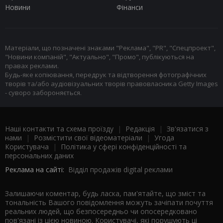
Новини
Фінанси
Матеріали, що позначені знаками "Реклама", "PR", "Спецпроект",
"Новини компаній", "Актуально", "Промо", публікуються на
правах реклами.
Будь-яке копіювання, передрук та відтворення фотографічних
творів та/або аудіовізуальних творів правовласника Getty Images
- суворо забороняється.
Наші контакти та схема проїзду
|
Редакція
|
Зв'язатися з
нами
|
Розмістити свої відеоматеріали
|
Угода
Користувача
|
Політика у сфері конфіденційності та
персональних даних
Реклама на сайті:
Відділ продажів digital реклами
Залишаючи коментар, будь ласка, пам'ятайте, що зміст та
тональність Вашого повідомлення можуть зачіпати почуття
реальних людей, що безпосередньо чи опосередковано
пов'язані із цією новиною. Користувачі, які порушують ці