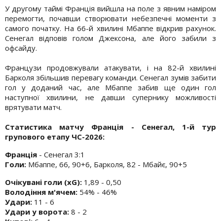
У другому таймі Франція вийшла на поле з явним наміром
перемогти, почавши створювати небезпечні моменти з
самого початку. На 66-й хвилині Мбаппе відкрив рахунок.
Сенегал відповів голом Джексона, але його забили з
офсайду.
Французи продовжували атакувати, і на 82-й хвилині
Барколя збільшив перевагу команди. Сенегал зумів забити
гол у доданий час, але Мбаппе забив ще один гол
наступної хвилини, не давши супернику можливості
врятувати матч.
Статистика матчу Франція - Сенегал, 1-й тур
групового етапу ЧС-2026:
Франція
- Сенегал 3:1
Голи:
Мбаппе, 66, 90+6, Барколя, 82 - Мбайє, 90+5
Очікувані голи (xG):
1,89 - 0,50
Володіння м'ячем:
54% - 46%
Удари:
11 - 6
Удари у ворота:
8 - 2