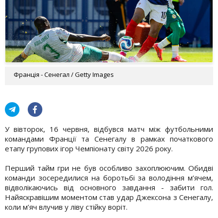
Франція - Сенегал / Getty Images
У вівторок, 16 червня, відбувся матч між футбольними
командами Франції та Сенегалу в рамках початкового
етапу групових ігор Чемпіонату світу 2026 року.
Перший тайм гри не був особливо захоплюючим. Обидві
команди зосередилися на боротьбі за володіння м’ячем,
відволікаючись від основного завдання - забити гол.
Найяскравішим моментом став удар Джексона з Сенегалу,
коли м’яч влучив у ліву стійку воріт.