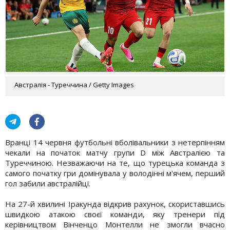
Австралія - Туреччина / Getty Images
Вранці 14 червня футбольні вболівальники з нетерпінням
чекали на початок матчу групи D між Австралією та
Туреччиною. Незважаючи на те, що турецька команда з
самого початку гри домінувала у володінні м'ячем, перший
гол забили австралійці.
На 27-й хвилині Іракунда відкрив рахунок, скориставшись
швидкою атакою своєї команди, яку тренери під
керівництвом Вінченцо Монтелли не змогли вчасно