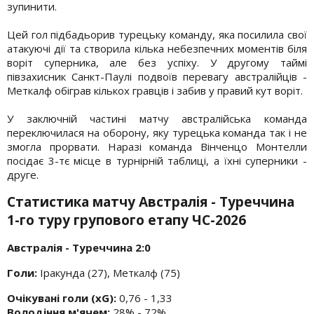
зупинити.
Цей гол підбадьорив турецьку команду, яка посилила свої
атакуючі дії та створила кілька небезпечних моментів біля
воріт суперника, але без успіху. У другому таймі
півзахисник Санкт-Паулі подвоїв перевагу австралійців -
Меткалф обіграв кількох гравців і забив у правий кут воріт.
У заключній частині матчу австралійська команда
переключилася на оборону, яку турецька команда так і не
змогла прорвати. Наразі команда Вінченцо Монтелли
посідає 3-тє місце в турнірній таблиці, а їхні суперники -
друге.
Статистика матчу Австралія - Туреччина
1-го туру групового етапу ЧС-2026
Австралія - Туреччина 2:0
Голи:
Іракунда (27), Меткалф (75)
Очікувані голи (xG):
0,76 - 1,33
Володіння м'ячем:
28% - 72%