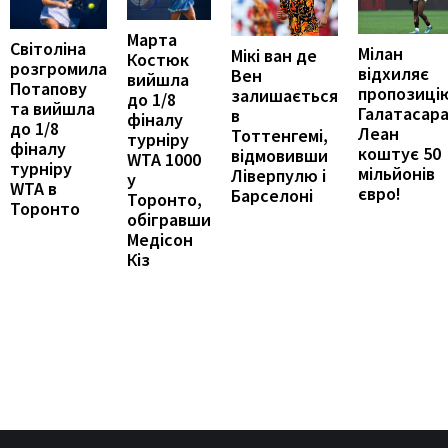
Марта
Світоліна
Мілан
Мікі ван де
Костюк
розгромила
відхиляє
Вен
вийшла
Потапову
пропозиці
залишається
до 1/8
та вийшла
Галатасара
в
фіналу
до 1/8
Леан
Тоттенгемі,
турніру
фіналу
коштує 50
відмовивши
WTA 1000
турніру
мільйонів
Ліверпулю і
у
WTA в
євро!
Барселоні
Торонто,
Торонто
обігравши
Медісон
Кіз