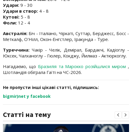
Удари:
9 - 30
Удари в створ:
4 - 8
Кутові:
5 - 8
Фоли:
12 - 4
Австралія:
Біч - Італіано, Чіркаті, Суттар, Берджесс, Босс -
Меткалф, О'Нілл, Окон-Енгстлер, Іракунда - Туре.
Туреччина:
Чакір - Челік, Демірал, Бардакчі, Кадіоглу -
Юксек, Чалханоглу - Гюлер, Кокджу, Йилмаз - Актюркоглу.
Нагадаємо, що
Бразилія та Марокко розійшлися миром
,
Шотландія обіграла Гаїті на ЧС-2026.
Не пропусти інші цікаві статті, підпишись:
bigmir)net у facebook
Статті на тему