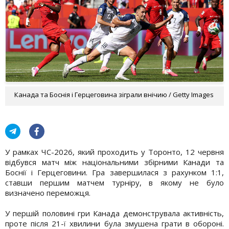
Канада та Боснія і Герцеговина зіграли внічию / Getty Images
У рамках ЧС-2026, який проходить у Торонто, 12 червня
відбувся матч між національними збірними Канади та
Боснії і Герцеговини. Гра завершилася з рахунком 1:1,
ставши першим матчем турніру, в якому не було
визначено переможця.
У першій половині гри Канада демонструвала активність,
проте після 21-ї хвилини була змушена грати в обороні.