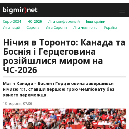
Євро-2024
ЧС-2026
Ліга конференцій
Інші країни
Ліга націй
Європа
Ліга Європи
Ліга чемпіонів
Україна
Нічия в Торонто: Канада та
Боснія і Герцеговина
розійшлися миром на
ЧС-2026
Матч Канада – Боснія і Герцеговина завершився
нічиєю 1:1, ставши першою грою чемпіонату без
явного переможця.
13 червня, 07:06