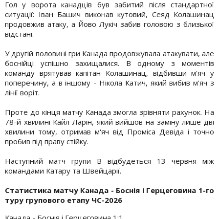
Гол у ворота канадців був забитий після стандартної
ситуації: Іван Башич виконав кутовий, Сеяд Колашинац
продовжив атаку, а Йово Лукіч забив головою з близької
відстані.
У другій половині гри Канада продовжувала атакувати, але
боснійці успішно захищалися. В одному з моментів
команду врятував капітан Колашинац, відбивши м'яч у
поперечину, а в іншому - Нікола Катич, який вибив м'яч з
лінії воріт.
Проте до кінця матчу Канада змогла зрівняти рахунок. На
78-й хвилині Кайл Ларін, який вийшов на заміну лише дві
хвилини тому, отримав м'яч від Проміса Девіда і точно
пробив під праву стійку.
Наступний матч групи B відбудеться 13 червня між
командами Катару та Швейцарії.
Статистика матчу Канада - Боснія і Герцеговина 1-го
туру групового етапу ЧС-2026
Канада - Боснія і Герцеговина 1:1