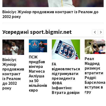
Вінісіус Жуніор продовжив контракт із Реалом до
2032 року
Усередині sport.bigmir.net
ПСЖ
Реал
Вінісіус
придбав
Мадрид
FA
Жуніор
вінгера
ризикує
відмовляється
продовжив
Магнеса
втратити
підтримувати
контракт
Акліуша
Родрі:
президента
із Реалом
за 50
Барселона
ФІФА
до 2032
мільйонів
вступає в
Інфантіно:
року
євро
гру
Втрата довіри