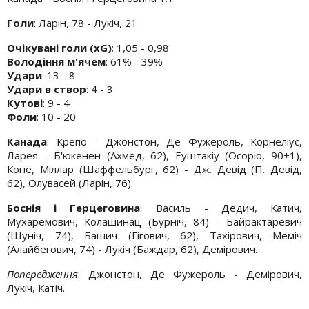
Голи
: Ларін, 78 - Лукіч, 21
Очікувані голи (xG)
: 1,05 - 0,98
Володіння м'ячем
: 61% - 39%
Удари
: 13 - 8
Удари в створ
: 4 - 3
Кутові
: 9 - 4
Фоли
: 10 - 20
Канада
: Крепо - Джонстон, Де Фужероль, Корнеліус,
Ларея - Б'юкенен (Ахмед, 62), Еуштакіу (Осоріо, 90+1),
Коне, Міллар (Шаффельбург, 62) - Дж. Девід (П. Девід,
62), Олувасей (Ларін, 76).
Боснія і Герцеговина
: Василь - Дедич, Катич,
Мухаремович, Колашинац (Бурніч, 84) - Байрактаревич
(Шуніч, 74), Башич (Гігович, 62), Тахірович, Меміч
(Алайбегович, 74) - Лукіч (Баждар, 62), Демірович.
Попередження
: Джонстон, Де Фужероль - Демірович,
Лукіч, Катіч.