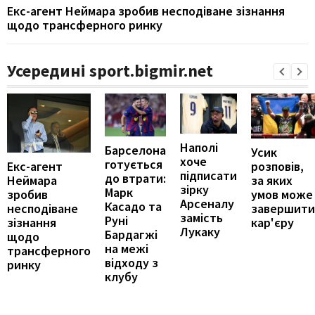
Екс-агент Неймара зробив несподіване зізнання
щодо трансферного ринку
Усередині sport.bigmir.net
Наполі
Барселона
Усик
хоче
готується
Екс-агент
розповів,
підписати
до втрати:
Неймара
за яких
зірку
Марк
зробив
умов може
Арсеналу
Касадо та
несподіване
завершити
замість
Руні
зізнання
кар'єру
Лукаку
Бардагжі
щодо
на межі
трансферного
відходу з
ринку
клубу