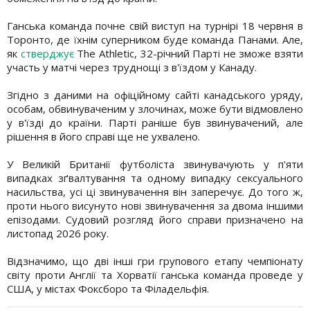
Ганська команда почне свій виступ на турнірі 18 червня в
Торонто, де їхнім суперником буде команда Панами. Але,
як
стверджує
The Athletic, 32-річний Парті не зможе взяти
участь у матчі через труднощі з в'їздом у Канаду.
Згідно з даними на офіційному сайті канадського уряду,
особам, обвинуваченим у злочинах, може бути відмовлено
у в'їзді до країни. Парті раніше був звинувачений, але
рішення в його справі ще не ухвалено.
У Великій Британії футболіста звинувачують у п'яти
випадках зґвалтування та одному випадку сексуального
насильства, усі ці звинувачення він заперечує. До того ж,
проти нього висунуто нові звинувачення за двома іншими
епізодами. Судовий розгляд його справи призначено на
листопад 2026 року.
Відзначимо, що дві інші гри групового етапу чемпіонату
світу проти Англії та Хорватії ганська команда проведе у
США, у містах Фоксборо та Філадельфія.