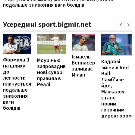
подальше зниження ваги болідів
Усередині sport.bigmir.net
Ісмаель
Формула-1
Моурінью
Кадрові
Беннасер
на шляху
запровадив
зміни в Red
залишає
до
нові суворі
Bull:
Мілан
легкості:
правила в
Ламб'язе
планується
Реалі
йде,
подальше
Маккалоу
зниження
стане
ваги
новим
болідів
гоночним
директором