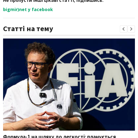
Не пропусти інші цікаві статті, підпишись:
bigmir)net у facebook
Статті на тему
Формула-1 на шляху до легкості: планується