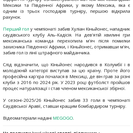
Мексики та Південної Африки, у якому Мексика, яка є
одним із трьох господарів турніру, першою відкрила
рахунок.
Перший гол
у чемпіонаті забив Хуліан Кіньйонес, нападник
саудівського клубу Аль-Кадісія. На дев'ятій хвилині гри
мексиканська команда перехопила м'яч після помилки
захисника Південної Африки, і Кіньйонес, отримавши м'яч,
забив гол із лінії штрафного майданчика.
Слід відзначити, що Кіньйонес народився в Колумбії і в
молодіжній категорії виступав за цю країну. Проте його
професійна кар'єра почалася в Мексиці, де він грав за різні
клуби з 2016 по 2024 рік. У 2023 році футболіст пройшов
процес натуралізації і став членом мексиканської збірної.
У сезоні-2025/26 Кіньйонес забив 33 голи в чемпіонаті
Саудівської Аравії, ставши кращим бомбардиром турніру.
Відеоматеріали надані
MEGOGO
.