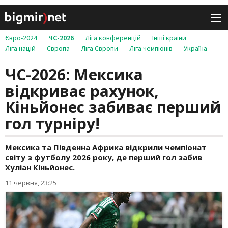
Євро-2024
ЧС-2026
Ліга конференцій
Інші країни
Ліга націй
Європа
Ліга Європи
Ліга чемпіонів
Україна
ЧС-2026: Мексика
відкриває рахунок,
Кіньйонес забиває перший
гол турніру!
Мексика та Південна Африка відкрили чемпіонат
світу з футболу 2026 року, де перший гол забив
Хуліан Кіньйонес.
11 червня, 23:25