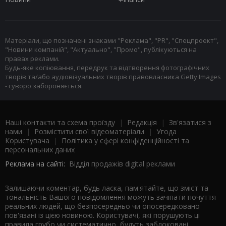
Матеріали, що позначені знаками "Реклама", "PR", "Спецпроект",
"Новини компаній", "Актуально", "Промо", публікуються на
правах реклами.
Будь-яке копіювання, передрук та відтворення фотографічних
творів та/або аудіовізуальних творів правовласника Getty Images
- суворо забороняється.
Наші контакти та схема проїзду
|
Редакція
|
Зв'язатися з
нами
|
Розмістити свої відеоматеріали
|
Угода
Користувача
|
Політика у сфері конфіденційності та
персональних даних
Реклама на сайті:
Відділ продажів digital реклами
Залишаючи коментар, будь ласка, пам'ятайте, що зміст та
тональність Вашого повідомлення можуть зачіпати почуття
реальних людей, що безпосередньо чи опосередковано
пов'язані із цією новиною. Користувачі, які порушують ці
правила грубо чи систематично, будуть заблоковані.