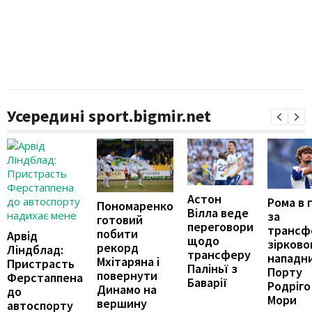
Усередині sport.bigmir.net
Астон
Рома в 
Пономаренко
Вілла веде
за
готовий
переговори
трансф
побити
Арвід
щодо
зірково
рекорд
Ліндблад:
трансферу
нападн
Мхітаряна і
Пристрасть
Паліньї з
Порту
повернути
Ферстаппена
Баварії
Родріго
Динамо на
до
Мори
вершину
автоспорту