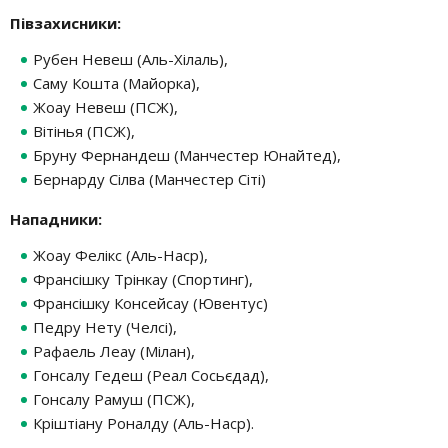
Півзахисники:
Рубен Невеш (Аль-Хілаль),
Саму Кошта (Майорка),
Жоау Невеш (ПСЖ),
Вітінья (ПСЖ),
Бруну Фернандеш (Манчестер Юнайтед),
Бернарду Сілва (Манчестер Сіті)
Нападники:
Жоау Фелікс (Аль-Наср),
Франсішку Трінкау (Спортинг),
Франсішку Консейсау (Ювентус)
Педру Нету (Челсі),
Рафаель Леау (Мілан),
Гонсалу Гедеш (Реал Сосьєдад),
Гонсалу Рамуш (ПСЖ),
Кріштіану Роналду (Аль-Наср).