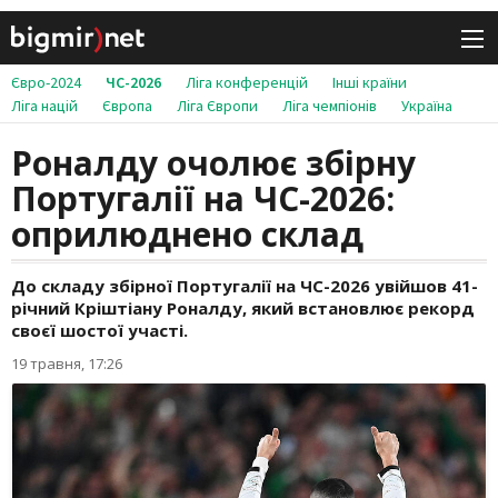
Євро-2024
ЧС-2026
Ліга конференцій
Інші країни
Ліга націй
Європа
Ліга Європи
Ліга чемпіонів
Україна
Роналду очолює збірну
Португалії на ЧС-2026:
оприлюднено склад
До складу збірної Португалії на ЧС-2026 увійшов 41-
річний Кріштіану Роналду, який встановлює рекорд
своєї шостої участі.
19 травня, 17:26