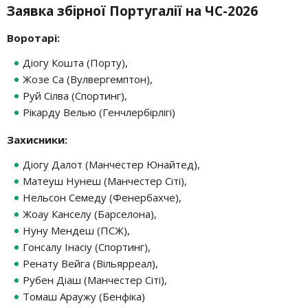
Заявка збірної Португалії на ЧС-2026
Воротарі:
Діогу Кошта (Порту),
Жозе Са (Вулвергемптон),
Руй Сілва (Спортинг),
Рікарду Велью (Генчлербірлігі)
Захисники:
Діогу Далот (Манчестер Юнайтед),
Матеуш Нунеш (Манчестер Сіті),
Нельсон Семеду (Фенербахче),
Жоау Канселу (Барселона),
Нуну Мендеш (ПСЖ),
Гонсалу Інасіу (Спортинг),
Ренату Вейга (Вільярреал),
Рубен Діаш (Манчестер Сіті),
Томаш Араужу (Бенфіка)