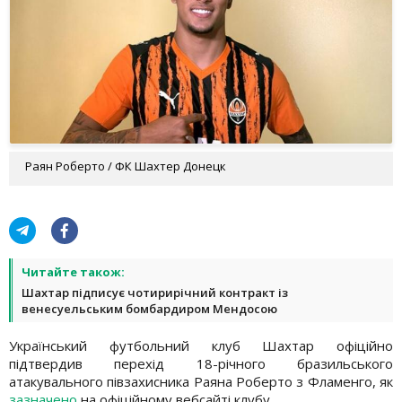
Раян Роберто / ФК Шахтер Донецк
Читайте також:
Шахтар підписує чотирирічний контракт із
венесуельським бомбардиром Мендосою
Український футбольний клуб Шахтар офіційно
підтвердив перехід 18-річного бразильського
атакувального півзахисника Раяна Роберто з Фламенго, як
зазначено
на офіційному вебсайті клубу.