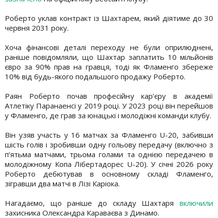
Роберто уклав контракт із Шахтарем, який діятиме до 30
червня 2031 року.
Хоча фінансові деталі переходу не були оприлюднені,
раніше повідомляли, що Шахтар заплатить 10 мільйонів
євро за 90% прав на гравця, тоді як Фламенго збереже
10% від будь-якого подальшого продажу Роберто.
Раян Роберто почав професійну кар’єру в академії
Атлетіку Паранаенсі у 2019 році. У 2023 році він перейшов
у Фламенго, де грав за юнацькі і молодіжні команди клубу.
Він узяв участь у 16 матчах за Фламенго U-20, забивши
шість голів і зробивши одну гольову передачу (включно з
п’ятьма матчами, трьома голами та однією передачею в
молодіжному Копа Лібертадорес U-20). У січні 2026 року
Роберто дебютував в основному складі Фламенго,
зігравши два матчі в Лізі Каріока.
Нагадаємо, що раніше до складу Шахтаря
включили
захисника Олександра Караваєва з Динамо.