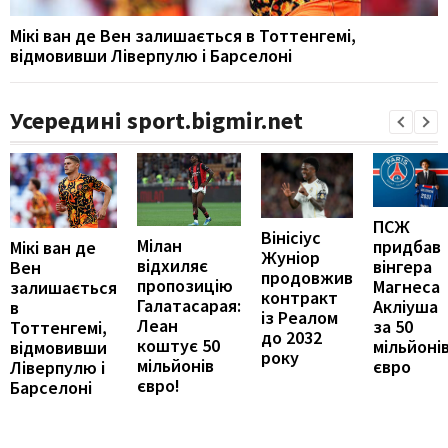
Мікі ван де Вен залишається в Тоттенгемі,
відмовивши Ліверпулю і Барселоні
Усередині sport.bigmir.net
ПСЖ
Вінісіус
Мілан
придбав
Мікі ван де
Жуніор
відхиляє
вінгера
Вен
продовжив
пропозицію
Магнеса
залишається
контракт
Галатасарая:
Акліуша
в
із Реалом
Леан
за 50
Тоттенгемі,
до 2032
коштує 50
мільйоні
відмовивши
року
мільйонів
євро
Ліверпулю і
євро!
Барселоні