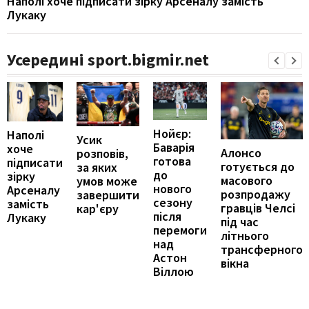
Наполі хоче підписати зірку Арсеналу замість
Лукаку
Усередині sport.bigmir.net
Нойєр:
Наполі
Усик
Баварія
хоче
Алонсо
розповів,
готова
підписати
готується до
за яких
до
зірку
масового
умов може
нового
Арсеналу
розпродажу
завершити
сезону
замість
гравців Челсі
кар'єру
після
Лукаку
під час
перемоги
літнього
над
трансферного
Астон
вікна
Віллою