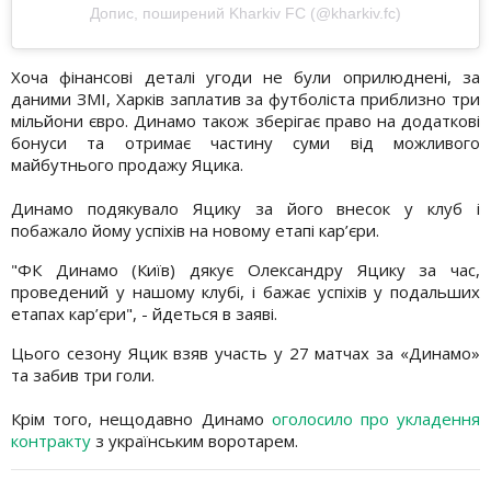
Допис, поширений Kharkiv FC (@kharkiv.fc)
Хоча фінансові деталі угоди не були оприлюднені, за
даними ЗМІ, Харків заплатив за футболіста приблизно три
мільйони євро. Динамо також зберігає право на додаткові
бонуси та отримає частину суми від можливого
майбутнього продажу Яцика.
Динамо подякувало Яцику за його внесок у клуб і
побажало йому успіхів на новому етапі кар’єри.
"ФК Динамо (Київ) дякує Олександру Яцику за час,
проведений у нашому клубі, і бажає успіхів у подальших
етапах кар’єри", - йдеться в заяві.
Цього сезону Яцик взяв участь у 27 матчах за «Динамо»
та забив три голи.
Крім того, нещодавно Динамо
оголосило про укладення
контракту
з українським воротарем.