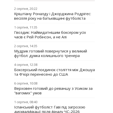
2 серпня, 20:22
Кріштіану Роналду і Джорджина Родрігес:
весілля року на батьківщині футболіста
1 серпня, 11:35
Гвоздик: Найвидатнішим боксером усіх
часів є Рей Робінсон, а не Алі
2 серпня, 14:35
Мудрик готовий повернутися у великий
футбол: думка колишнього тренера
4 серпня, 12:38
Боксерський поєдинок століття між Джошуа
та Ф'юрі перенесено до США
6 серпня, 10:08
Верховен готовий до реваншу з Усиком за
"вагомих" умов
1 серпня, 08:40
Іспанський футболіст Гаві під загрозою
дискваліфікації після фіналу ЧС-2026