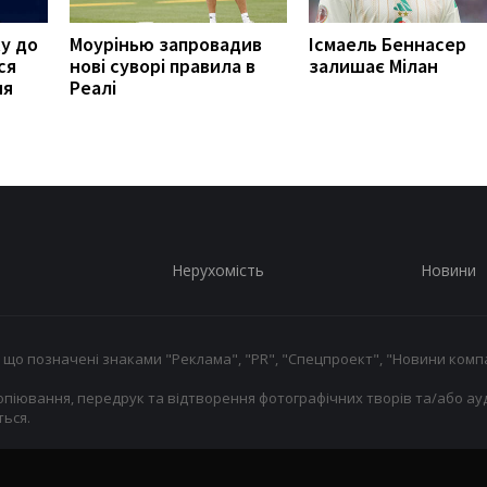
у до
Моурінью запровадив
Ісмаель Беннасер
ся
нові суворі правила в
залишає Мілан
ня
Реалі
Нерухомість
Новини
 що позначені знаками "Реклама", "PR", "Спецпроект", "Новини компа
опіювання, передрук та відтворення фотографічних творів та/або ауд
ься.