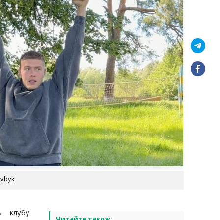
ovbyk
ь клубу
Читайте також: