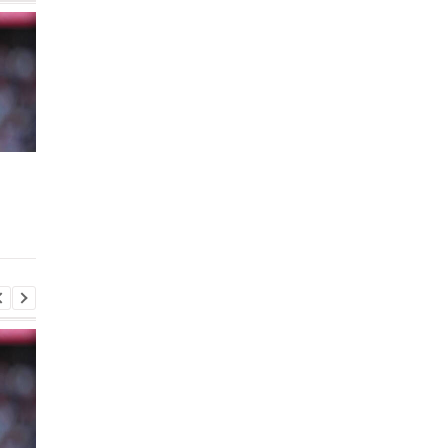
Кадрові зміни в Red Bull:
Гранада розриває
Ламб'язе йде, Маккалоу
контракт з воротар
стане новим гоночним
Люкою Зіданом
директором