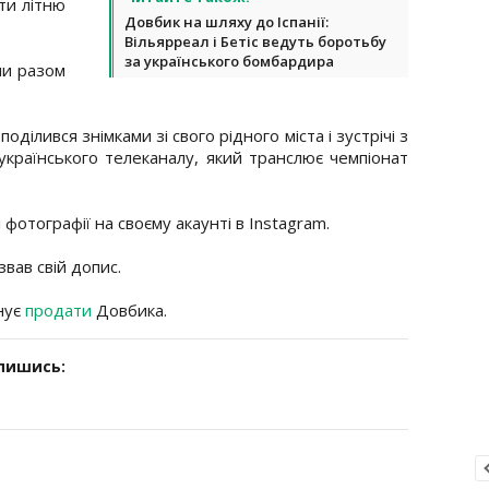
ти літню
Довбик на шляху до Іспанії:
Вільярреал і Бетіс ведуть боротьбу
за українського бомбардира
ни разом
.
оділився знімками зі свого рідного міста і зустрічі з
 українського телеканалу, який транслює чемпіонат
і фотографії на своєму акаунті в Instagram.
звав свій допис.
нує
продати
Довбика.
дпишись: