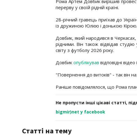
Рома Артем Довбик вирішив провес
перерву у своїй рідній країні.
28-річний гравець приїхав до Украї
із дружиною Юлією і донькою Кірою
Довбик, який народився в Черкасах, п
рідними. Він також відвідав студію
світу з футболу 2026 року.
Довбик
опублікував
відповідні відео 
"Повернення до витоків" - так він на
Раніше повідомлялося, що Рома пла
Не пропусти інші цікаві статті, пі
bigmir)net у facebook
Статті на тему