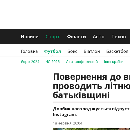
Новини
Спорт
Фінанси
Авто
Техно
Головна
Футбол
Бокс
Біатлон
Баскетбол
Євро-2024
ЧС-2026
Ліга конференцій
Інші країни
Повернення до в
проводить літню
батьківщині
Довбик насолоджується відпустк
Instagram.
18 червня, 20:04