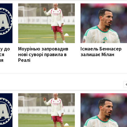
у до
Моурінью запровадив
Ісмаель Беннасер
ся
нові суворі правила в
залишає Мілан
ня
Реалі