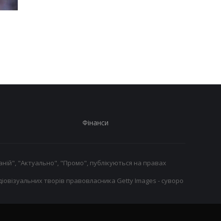
Кадрові зміни в Red Bull:
Гранада розриває
Ламб'язе йде, Маккалоу
контракт з воротар
стане новим гоночним
Люкою Зіданом
директором
Фінанси
ній", "Актуально", "Промо", публікуються на правах
іовізуальних творів правовласника Getty Images - суворо