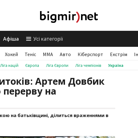
Афіша
Усі категорії
Хокей
Теніс
ММА
Авто
Кіберспорт
Екстрім
І
Ліга націй
Європа
Ліга Європи
Ліга чемпіонів
Україна
итоків: Артем Довбик
 перерву на
ою на батьківщині, ділиться враженнями в