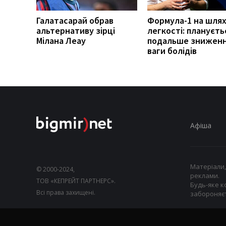
Галатасарай обрав
Формула-1 на шлях
альтернативу зірці
легкості: плануєть
Мілана Леау
подальше знижен
ваги болідів
Афіша
Матеріали,
© 2000-2024,
реклами.
ТОВ «КЕПРЕЙТ ПАРТНЕРС».
Будь-яке к
Всі права захищені.
забороняєт