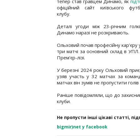
тепер став гравцем Динамо, як
під
офіційний сайт київського футб
клубу.
Деталі угоди між 23-річним голк
Динамо наразі не розкривають.
Ольховий почав професійну кар'єру у
три матчі за основний склад в УПЛ.
Прем'єр-лізі.
У березні 2024 року Ольховий приє
узяв участь у 32 матчах за коман
матчах він зумів не пропустити голів 
Раніше повідомляли, що до захисн
клуби.
Не пропусти інші цікаві статті, пі
bigmir)net у facebook