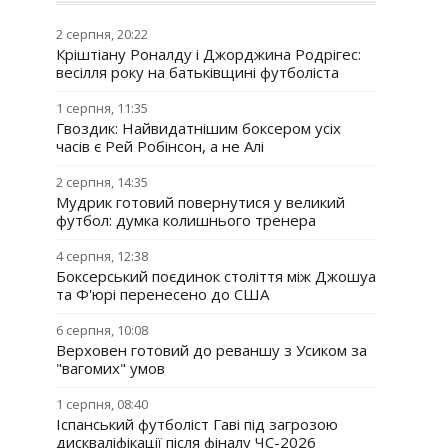
2 серпня, 20:22
Кріштіану Роналду і Джорджина Родрігес:
весілля року на батьківщині футболіста
1 серпня, 11:35
Гвоздик: Найвидатнішим боксером усіх
часів є Рей Робінсон, а не Алі
2 серпня, 14:35
Мудрик готовий повернутися у великий
футбол: думка колишнього тренера
4 серпня, 12:38
Боксерський поєдинок століття між Джошуа
та Ф'юрі перенесено до США
6 серпня, 10:08
Верховен готовий до реваншу з Усиком за
"вагомих" умов
1 серпня, 08:40
Іспанський футболіст Гаві під загрозою
дискваліфікації після фіналу ЧС-2026