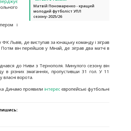
тверджує
Матвій Пономаренко - кращий
ольного
молодий футболіст УПЛ
сезону-2025/26
іпером і
 ФК Львів, де виступав за юнацьку команду і зіграв
 Потім він перейшов у Мінай, де зіграв два матчі в
днався до Ниви з Тернополя. Минулого сезону він
ду в різних змаганнях, пропустивши 31 гол. У 11
у власні ворота.
ика Динамо проявили
інтерес
європейські футбольні
дпишись: