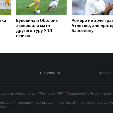
вка
Буковина й Оболонь
Ромеро не хоче гра
завершили матч
Атлетіко, але мріє 
другого туру УПЛ
Барселону
нічиєю
Нерухомість
Новини
 що позначені знаками "Реклама", "PR", "Спецпроект", "Новини компа
опіювання, передрук та відтворення фотографічних творів та/або ауд
ься.