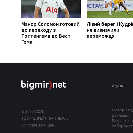
Манор Соломон готовий
Лівий берег і Кудрі
до переходу з
не визначили
Тоттенгема до Вест
переможця
Гема
Афіша
Матеріали,
© 2000-2024,
реклами.
ТОВ «КЕПРЕЙТ ПАРТНЕРС».
Будь-яке к
Всі права захищені.
забороняєт