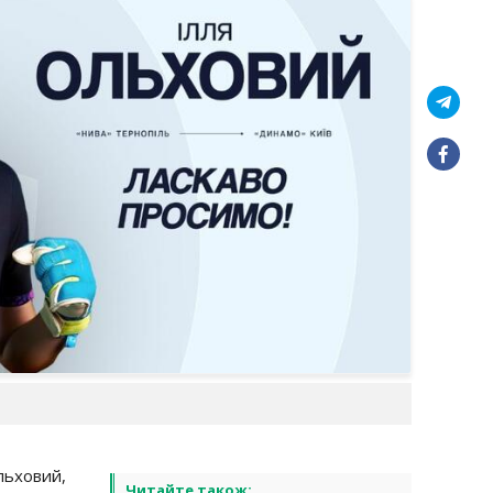
льховий,
Читайте також: