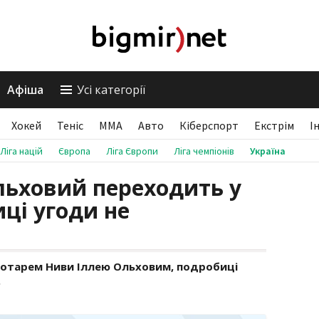
Афіша
Усі категорії
Хокей
Теніс
ММА
Авто
Кіберспорт
Екстрім
І
Ліга націй
Європа
Ліга Європи
Ліга чемпіонів
Україна
льховий переходить у
ці угоди не
ротарем Ниви Іллею Ольховим, подробиці
.