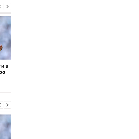
ти в
Сістерс підкорюють
Усман Діоманде
про
Європу: одеська
переходить зі
команда вийшла до
Спортинга до АПЛ
Кубка Європи