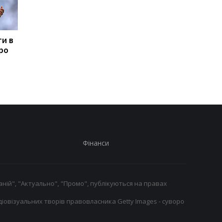
ти в
Сістерс підкорюють
Усман Діоманде
про
Європу: одеська
переходить зі
команда вийшла до
Спортинга до АПЛ
Кубка Європи
Фінанси
ній", "Актуально", "Промо", публікуються на правах
іовізуальних творів правовласника Getty Images - суворо