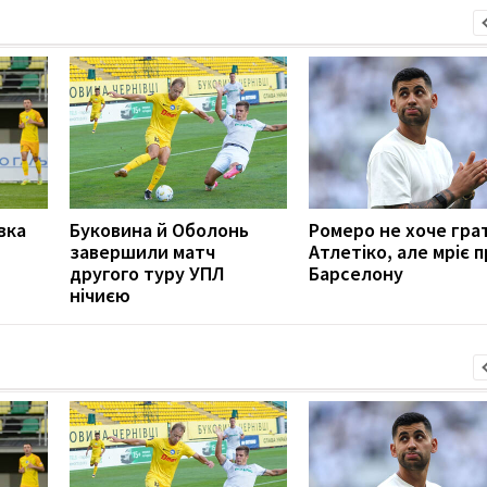
вка
Буковина й Оболонь
Ромеро не хоче гра
завершили матч
Атлетіко, але мріє 
другого туру УПЛ
Барселону
нічиєю