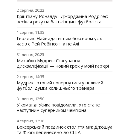
2 серпня, 20:22
Кріштіану Роналду і Джорджина Родрігес:
весілля року на батьківщині футболіста
1 серпня, 11:35
Гвоздик: Найвидатнішим боксером усіх
часів є Рей Робінсон, а не Алі
31 липня, 20:25
Михайло Мудрик: Скасування
дискваліфікації — новий крок у моїй кар'єрі
2 серпня, 14:35
Мудрик готовий повернутися у великий
футбол: думка колишнього тренера
31 липня, 12:50
У команді Усика повідомили, хто стане
наступним суперником чемпіона
4 серпня, 12:38
Боксерський поєдинок століття між Джошуа
та Ф'юрі перенесено до США