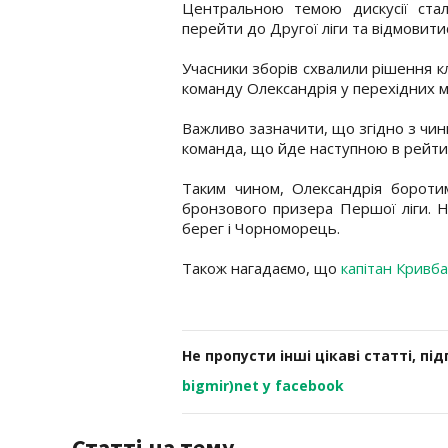
Центральною темою дискусії стал
перейти до Другої ліги та відмовитис
Учасники зборів схвалили рішення к
команду Олександрія у перехідних м
Важливо зазначити, що згідно з чин
команда, що йде наступною в рейти
Таким чином, Олександрія бороти
бронзового призера Першої ліги. 
берег і Чорноморець.
Також нагадаємо, що
капітан Кривб
Не пропусти інші цікаві статті, пі
bigmir)net у facebook
Статті на тему