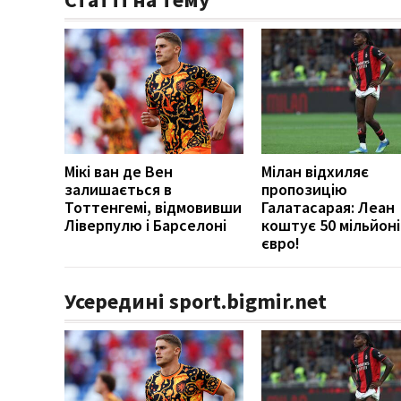
Мікі ван де Вен
Мілан відхиляє
залишається в
пропозицію
Тоттенгемі, відмовивши
Галатасарая: Леан
Ліверпулю і Барселоні
коштує 50 мільйоні
євро!
Усередині sport.bigmir.net