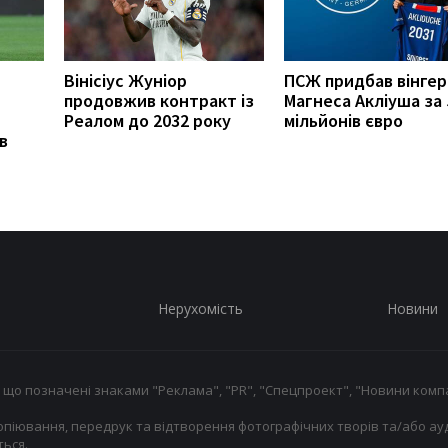
Вінісіус Жуніор
ПСЖ придбав вінгер
продовжив контракт із
Магнеса Акліуша за 
Реалом до 2032 року
мільйонів євро
в
Нерухомість
Новини
 що позначені знаками "Реклама", "PR", "Спецпроект", "Новини компа
опіювання, передрук та відтворення фотографічних творів та/або ауд
ься.