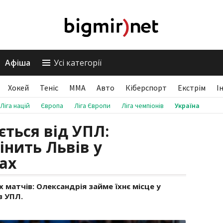
Афіша
Усі категорії
Хокей
Теніс
ММА
Авто
Кіберспорт
Екстрім
І
Ліга націй
Європа
Ліга Європи
Ліга чемпіонів
Україна
ється від УПЛ:
інить Львів у
ах
 матчів: Олександрія займе їхнє місце у
в УПЛ.