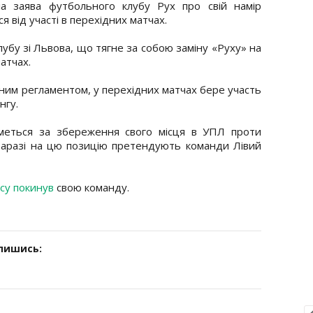
а заява футбольного клубу Рух про свій намір
я від участі в перехідних матчах.
лубу зі Львова, що тягне за собою заміну «Руху» на
атчах.
ним регламентом, у перехідних матчах бере участь
нгу.
меться за збереження свого місця в УПЛ проти
Наразі на цю позицію претендують команди Лівий
асу покинув
свою команду.
дпишись: