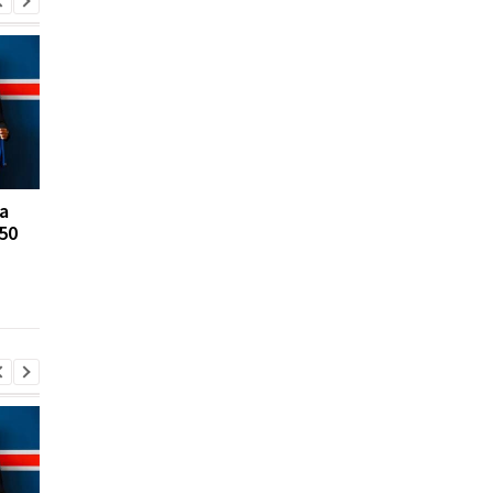
а
FA відмовляється
Реал Мадрид ризику
50
підтримувати
втратити Родрі:
президента ФІФА
Барселона вступає в
Інфантіно: Втрата
довіри