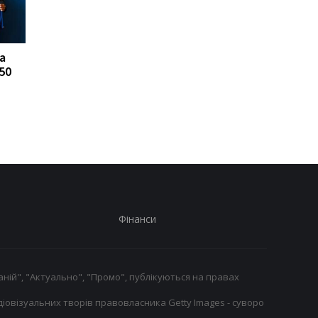
а
FA відмовляється
Реал Мадрид ризику
50
підтримувати
втратити Родрі:
президента ФІФА
Барселона вступає в
Інфантіно: Втрата
довіри
Фінанси
ній", "Актуально", "Промо", публікуються на правах
іовізуальних творів правовласника Getty Images - суворо