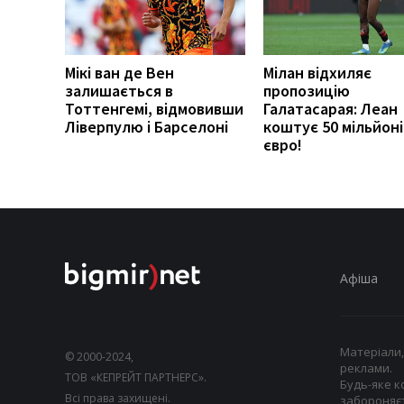
Мікі ван де Вен
Мілан відхиляє
залишається в
пропозицію
Тоттенгемі, відмовивши
Галатасарая: Леан
Ліверпулю і Барселоні
коштує 50 мільйоні
євро!
Афіша
Матеріали,
© 2000-2024,
реклами.
ТОВ «КЕПРЕЙТ ПАРТНЕРС».
Будь-яке к
Всі права захищені.
забороняєт