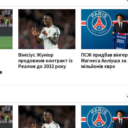
Вінісіус Жуніор
ПСЖ придбав вінгер
продовжив контракт із
Магнеса Акліуша за 
Реалом до 2032 року
мільйонів євро
в