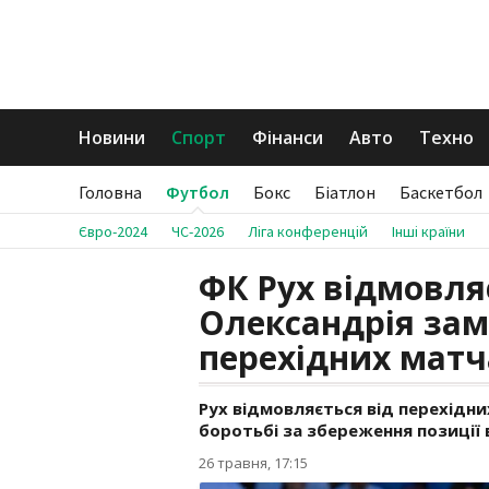
Новини
Спорт
Фінанси
Авто
Техно
Головна
Футбол
Бокс
Біатлон
Баскетбол
Євро-2024
ЧС-2026
Ліга конференцій
Інші країни
ФК Рух відмовля
Олександрія зам
перехідних матч
Рух відмовляється від перехідних
боротьбі за збереження позиції 
26 травня, 17:15