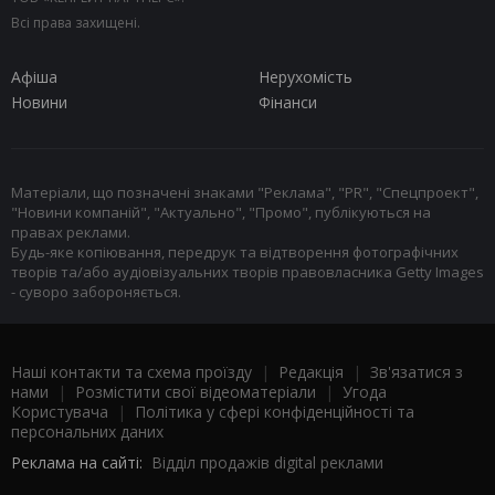
Всі права захищені.
Афіша
Нерухомість
Новини
Фінанси
Матеріали, що позначені знаками "Реклама", "PR", "Спецпроект",
"Новини компаній", "Актуально", "Промо", публікуються на
правах реклами.
Будь-яке копіювання, передрук та відтворення фотографічних
творів та/або аудіовізуальних творів правовласника Getty Images
- суворо забороняється.
Наші контакти та схема проїзду
|
Редакція
|
Зв'язатися з
нами
|
Розмістити свої відеоматеріали
|
Угода
Користувача
|
Політика у сфері конфіденційності та
персональних даних
Реклама на сайті:
Відділ продажів digital реклами