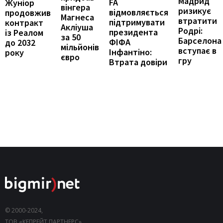
Мадрид
FA
Жуніор
вінгера
ризикує
відмовляється
продовжив
Магнеса
втратити
підтримувати
контракт
Акліуша
Родрі:
президента
із Реалом
за 50
Барселона
ФІФА
до 2032
мільйонів
вступає в
Інфантіно:
року
євро
гру
Втрата довіри
© 2000-2024,
ТОВ «КЕПРЕЙТ ПАРТНЕРС».