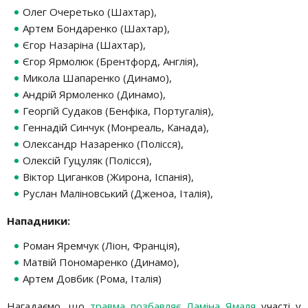
Олег Очеретько (Шахтар),
Артем Бондаренко (Шахтар),
Єгор Назаріна (Шахтар),
Єгор Ярмолюк (Брентфорд, Англія),
Микола Шапаренко (Динамо),
Андрій Ярмоленко (Динамо),
Георгій Судаков (Бенфіка, Португалія),
Геннадій Синчук (Монреаль, Канада),
Олександр Назаренко (Полісся),
Олексій Гуцуляк (Полісся),
Віктор Циганков (Жирона, Іспанія),
Руслан Маліновський (Дженоа, Італія),
Нападники:
Роман Яремчук (Ліон, Франція),
Матвій Пономаренко (Динамо),
Артем Довбик (Рома, Італія)
Нагадаємо, що
травма позбавляє Ламіна Ямаля
участі у