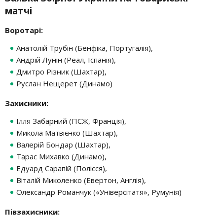
матчі
Воротарі:
Анатолій Трубін (Бенфіка, Португалія),
Андрій Лунін (Реал, Іспанія),
Дмитро Різник (Шахтар),
Руслан Нещерет (Динамо)
Захисники:
Ілля Забарний (ПСЖ, Франція),
Микола Матвієнко (Шахтар),
Валерій Бондар (Шахтар),
Тарас Михавко (Динамо),
Едуард Сарапій (Полісся),
Віталій Миколенко (Евертон, Англія),
Олександр Романчук («Універсітатя», Румунія)
Півзахисники: