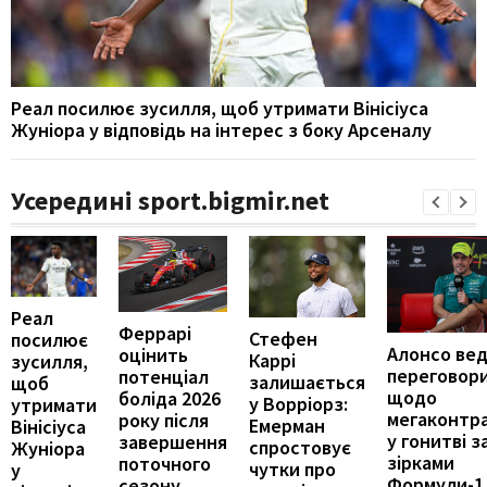
Реал посилює зусилля, щоб утримати Вінісіуса
Жуніора у відповідь на інтерес з боку Арсеналу
Усередині sport.bigmir.net
Реал
Феррарі
Стефен
посилює
Алонсо ве
оцінить
Каррі
зусилля,
переговор
потенціал
залишається
щоб
щодо
боліда 2026
у Ворріорз:
утримати
мегаконтра
року після
Емерман
Вінісіуса
у гонитві з
завершення
спростовує
Жуніора
зірками
поточного
чутки про
у
Формули-1
сезону