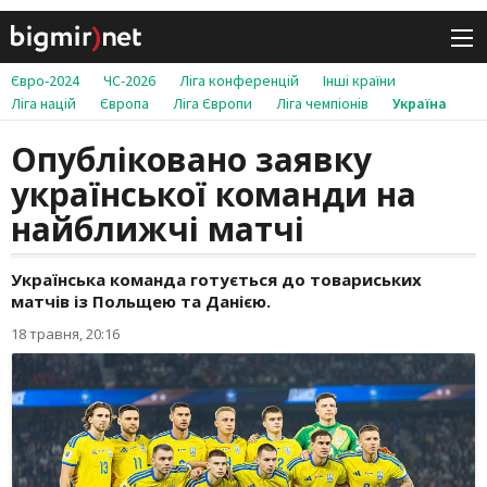
Євро-2024
ЧС-2026
Ліга конференцій
Інші країни
Ліга націй
Європа
Ліга Європи
Ліга чемпіонів
Україна
Опубліковано заявку
української команди на
найближчі матчі
Українська команда готується до товариських
матчів із Польщею та Данією.
18 травня, 20:16