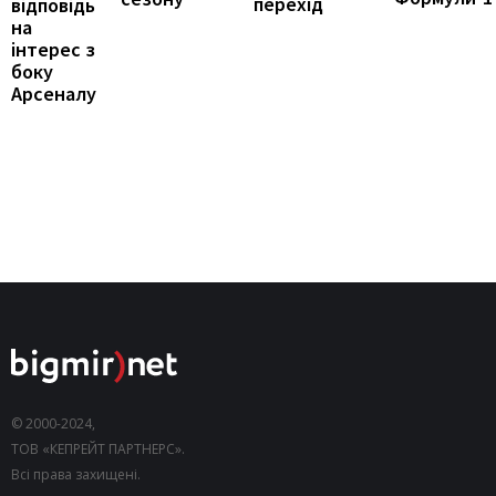
перехід
відповідь
на
інтерес з
боку
Арсеналу
© 2000-2024,
ТОВ «КЕПРЕЙТ ПАРТНЕРС».
Всі права захищені.