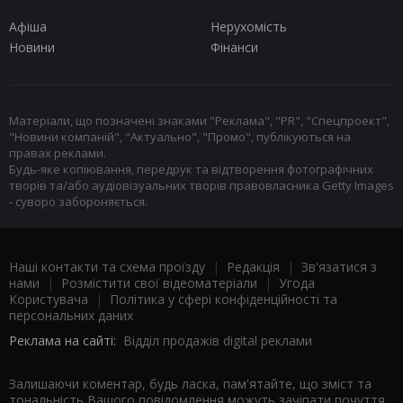
Афіша
Нерухомість
Новини
Фінанси
Матеріали, що позначені знаками "Реклама", "PR", "Спецпроект",
"Новини компаній", "Актуально", "Промо", публікуються на
правах реклами.
Будь-яке копіювання, передрук та відтворення фотографічних
творів та/або аудіовізуальних творів правовласника Getty Images
- суворо забороняється.
Наші контакти та схема проїзду
|
Редакція
|
Зв'язатися з
нами
|
Розмістити свої відеоматеріали
|
Угода
Користувача
|
Політика у сфері конфіденційності та
персональних даних
Реклама на сайті:
Відділ продажів digital реклами
Залишаючи коментар, будь ласка, пам'ятайте, що зміст та
тональність Вашого повідомлення можуть зачіпати почуття