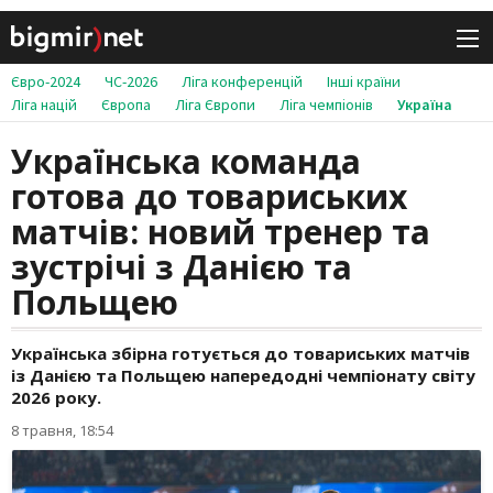
Євро-2024
ЧС-2026
Ліга конференцій
Інші країни
Ліга націй
Європа
Ліга Європи
Ліга чемпіонів
Україна
Українська команда
готова до товариських
матчів: новий тренер та
зустрічі з Данією та
Польщею
Українська збірна готується до товариських матчів
із Данією та Польщею напередодні чемпіонату світу
2026 року.
8 травня, 18:54