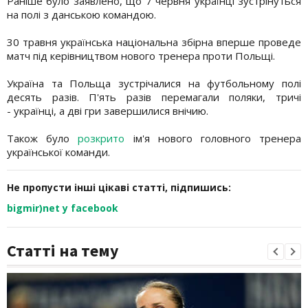
Раніше було заявлено, що 7 червня українці зустрінуться
на полі з данською командою.
30 травня українська національна збірна вперше проведе
матч під керівництвом нового тренера проти Польщі.
Україна та Польща зустрічалися на футбольному полі
десять разів. П'ять разів перемагали поляки, тричі
- українці, а дві гри завершилися внічию.
Також було
розкрито
ім'я нового головного тренера
української команди.
Не пропусти інші цікаві статті, підпишись:
bigmir)net у facebook
Статті на тему