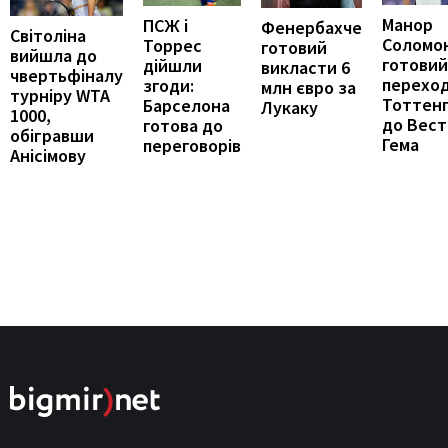
Манор
ПСЖ і
Фенербахче
Світоліна
Соломо
Торрес
готовий
вийшла до
готовий
дійшли
викласти 6
чвертьфіналу
переход
згоди:
млн євро за
турніру WTA
Тоттен
Барселона
Лукаку
1000,
до Вест
готова до
обігравши
Гема
переговорів
Анісімову