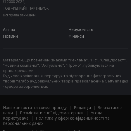
© 2000-2024,
ТОВ «КЕПРЕЙТ ПАРТНЕРС».
Всі права захищені.
Афіша
Нерухомість
Новини
Фінанси
Матеріали, що позначені знаками "Реклама", "PR", "Спецпроект",
"Новини компаній", "Актуально", "Промо", публікуються на
правах реклами.
Будь-яке копіювання, передрук та відтворення фотографічних
творів та/або аудіовізуальних творів правовласника Getty Images
- суворо забороняється.
Наші контакти та схема проїзду
|
Редакція
|
Зв'язатися з
нами
|
Розмістити свої відеоматеріали
|
Угода
Користувача
|
Політика у сфері конфіденційності та
персональних даних