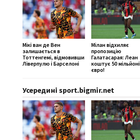
Мікі ван де Вен
Мілан відхиляє
залишається в
пропозицію
Тоттенгемі, відмовивши
Галатасарая: Леан
Ліверпулю і Барселоні
коштує 50 мільйоні
євро!
Усередині sport.bigmir.net