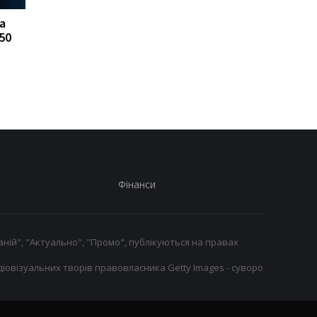
а
FA відмовляється
Реал Мадрид ризику
50
підтримувати
втратити Родрі:
президента ФІФА
Барселона вступає в
Інфантіно: Втрата
довіри
Фінанси
ній", "Актуально", "Промо", публікуються на правах
іовізуальних творів правовласника Getty Images - суворо