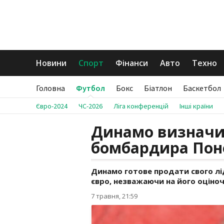
Новини
Спорт
Фінанси
Авто
Техно
Головна
Футбол
Бокс
Біатлон
Баскетбол
Євро-2024
ЧС-2026
Ліга конференцій
Інші країни
Динамо визначил
бомбардира Поно
Динамо готове продати свого лі
євро, незважаючи на його оціночн
7 травня, 21:59