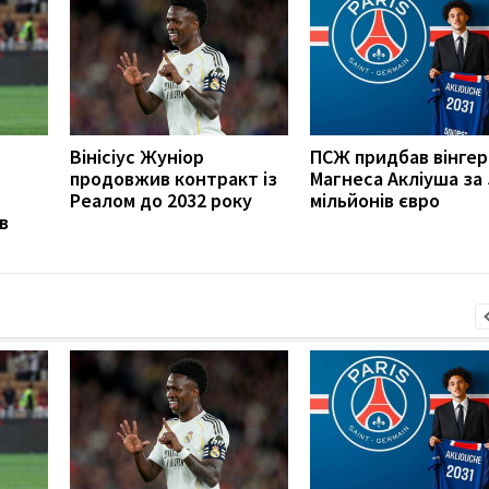
Вінісіус Жуніор
ПСЖ придбав вінгер
продовжив контракт із
Магнеса Акліуша за 
Реалом до 2032 року
мільйонів євро
в