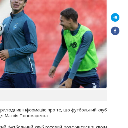
прилюднив інформацію про те, що футбольний клуб
ця Матвія Пономаренка.
ький футбольний клуб готовий розлучитися зі своїм