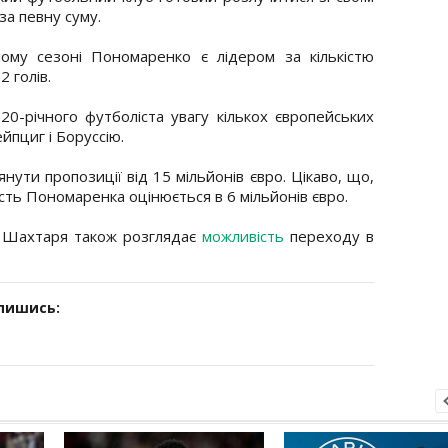
а певну суму.
ому сезоні Пономаренко є лідером за кількістю
2 голів.
0-річного футболіста увагу кількох європейських
йпциг і Боруссію.
нути пропозиції від 15 мільйонів євро. Цікаво, що,
ість Пономаренка оцінюється в 6 мільйонів євро.
т Шахтаря також розглядає
можливість
переходу в
дпишись: