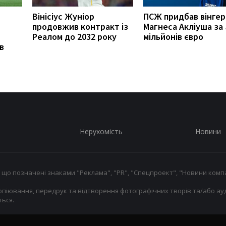
Вінісіус Жуніор
ПСЖ придбав вінгер
продовжив контракт із
Магнеса Акліуша за 
Реалом до 2032 року
мільйонів євро
в
Нерухомість
Новини
 що позначені знаками "Реклама", "PR", "Спецпроект", "Новини компа
опіювання, передрук та відтворення фотографічних творів та/або ауд
ься.