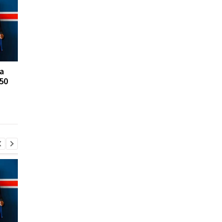
а
FA відмовляється
Реал Мадрид ризику
50
підтримувати
втратити Родрі:
президента ФІФА
Барселона вступає в
Інфантіно: Втрата
довіри