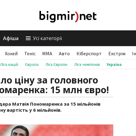
Афіша
Усі категорії
Хокей
Теніс
ММА
Авто
Кіберспорт
Екстрім
І
Ліга націй
Європа
Ліга Європи
Ліга чемпіонів
Україна
о ціну за головного
маренка: 15 млн євро!
дера Матвія Пономаренка за 15 мільйонів
у вартість у 6 мільйонів.