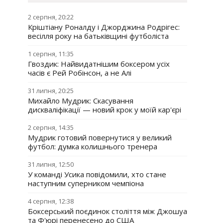
2 серпня, 20:22
Кріштіану Роналду і Джорджина Родрігес:
весілля року на батьківщині футболіста
1 серпня, 11:35
Гвоздик: Найвидатнішим боксером усіх
часів є Рей Робінсон, а не Алі
31 липня, 20:25
Михайло Мудрик: Скасування
дискваліфікації — новий крок у моїй кар'єрі
2 серпня, 14:35
Мудрик готовий повернутися у великий
футбол: думка колишнього тренера
31 липня, 12:50
У команді Усика повідомили, хто стане
наступним суперником чемпіона
4 серпня, 12:38
Боксерський поєдинок століття між Джошуа
та Ф'юрі перенесено до США