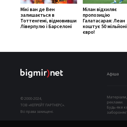
Мікі ван де Вен
Мілан відхиляє
залишається в
пропозицію
Тоттенгемі, відмовивши
Галатасарая: Леан
Ліверпулю і Барселоні
коштує 50 мільйоні
євро!
Афіша
Матеріали,
© 2000-2024,
реклами.
ТОВ «КЕПРЕЙТ ПАРТНЕРС».
Будь-яке к
Всі права захищені.
забороняєт