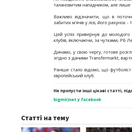
талановитим нападником, але лише з
Важливо відзначити, що в поточн
забитих м'ячів у лізі, його рахунок - 1
Цей успіх привернув до молодого 2
клубів, включаючи, за чутками, РБ Ле
Динамо, у свою чергу, готове розгля
згідно з даними Transfermarkt, варт
Раніше стало відомо, що футболіс
європейський клуб.
Не пропусти інші цікаві статті, пі
bigmir)net у facebook
Статті на тему