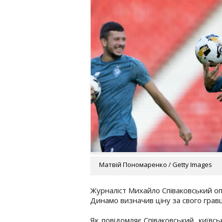
Матвій Пономаренко / Getty Images
Журналіст Михайло Співаковський о
Динамо визначив ціну за свого грав
Як повідомляє Співаковський, київс