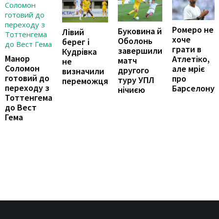
Ромеро не
Буковина й
Лівий
хоче
Оболонь
берег і
грати в
завершили
Кудрівка
Манор
Атлетіко,
матч
не
Соломон
але мріє
другого
визначили
готовий до
про
туру УПЛ
переможця
переходу з
Барселону
нічиєю
Тоттенгема
до Вест
Гема