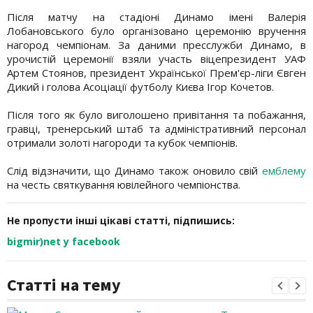
Після матчу на стадіоні Динамо імені Валерія
Лобановського було організовано церемонію вручення
нагород чемпіонам. За даними пресслужби Динамо, в
урочистій церемонії взяли участь віцепрезидент УАФ
Артем Стоянов, президент Української Прем'єр-ліги Євген
Дикий і голова Асоціації футболу Києва Ігор Кочетов.
Після того як було виголошено привітання та побажання,
гравці, тренерський штаб та адміністративний персонал
отримали золоті нагороди та кубок чемпіонів.
Слід відзначити, що Динамо також оновило свій
емблему
на честь святкування ювілейного чемпіонства.
Не пропусти інші цікаві статті, підпишись:
bigmir)net у facebook
Статті на тему