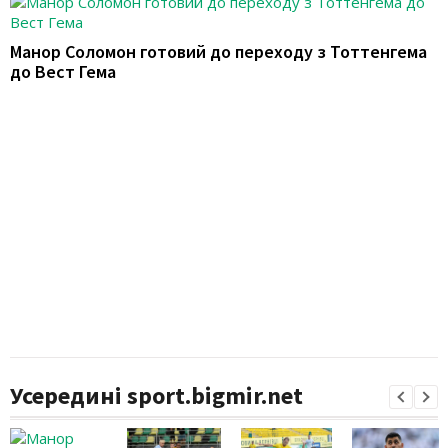
Манор Соломон готовий до переходу з Тоттенгема
до Вест Гема
Усередині sport.bigmir.net