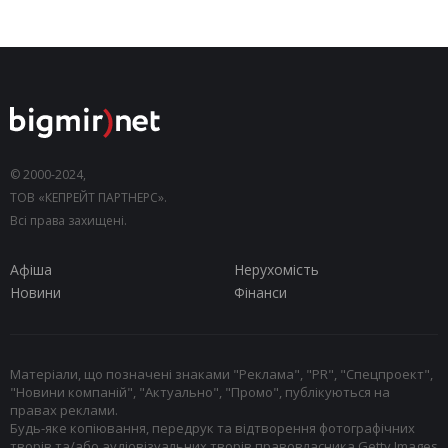
© 2000-2024,
ТОВ «КЕПРЕЙТ ПАРТНЕРС».
Всі права захищені.
Афіша
Нерухомість
Новини
Фінанси
Матеріали, що позначені знаками "Реклама", "PR", "Спецпроект",
"Новини компаній", "Актуально", "Промо", публікуються на
правах реклами.
Будь-яке копіювання, передрук та відтворення фотографічних
творів та/або аудіовізуальних творів правовласника Getty Images