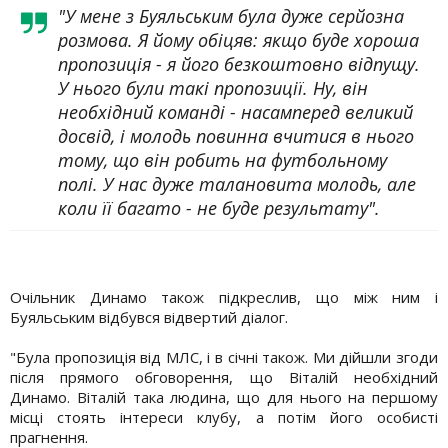
"У мене з Буяльським була дуже серйозна
розмова. Я йому обіцяв: якщо буде хороша
пропозиція - я його безкоштовно відпущу.
У нього були такі пропозиції. Ну, він
необхідний команді - насамперед великий
досвід, і молодь повинна вчитися в нього
тому, що він робить на футбольному
полі. У нас дуже талановита молодь, але
коли її багато - не буде результату".
Очільник Динамо також підкреслив, що між ним і
Буяльським відбувся відвертий діалог.
"Була пропозиція від МЛС, і в січні також. Ми дійшли згоди
після прямого обговорення, що Віталій необхідний
Динамо. Віталій така людина, що для нього на першому
місці стоять інтереси клубу, а потім його особисті
прагнення.