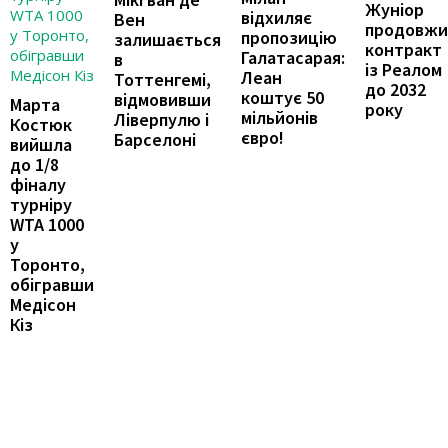
Жуніор
відхиляє
Вен
продовжи
пропозицію
залишається
контракт
Галатасарая:
в
із Реалом
Леан
Тоттенгемі,
до 2032
коштує 50
відмовивши
Марта
року
мільйонів
Ліверпулю і
Костюк
євро!
Барселоні
вийшла
до 1/8
фіналу
турніру
WTA 1000
у
Торонто,
обігравши
Медісон
Кіз