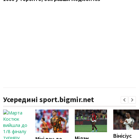
Усередині sport.bigmir.net
Вінісіус
Мілан
Мікі ван де