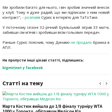
Ми зробили багато для нього, і він зробив значний внесок
у клуб. Тому я дуже радий, що ми підписали з ним новий
контракт", -
розповів
Суркіс в інтерв'ю для ТаТоТаке.
У поточному сезоні 32-річний Буяльський зіграв 33 матчі,
забивши сім м'ячів і зробивши вісім гольових передач.
Раніше Суркіс пояснив, чому Динамо
не продало
Бражка в
АПЛ.
Не пропусти інші цікаві статті, підпишись:
bigmir)net у facebook
Статті на тему
Марта Костюк вийшла до 1/8 фіналу турніру WTA
1000 у Торонто, обігравши Медісон Кіз