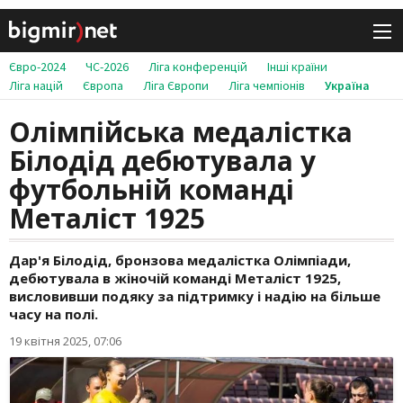
Євро-2024
ЧС-2026
Ліга конференцій
Інші країни
Ліга націй
Європа
Ліга Європи
Ліга чемпіонів
Україна
Олімпійська медалістка
Білодід дебютувала у
футбольній команді
Металіст 1925
Дар'я Білодід, бронзова медалістка Олімпіади,
дебютувала в жіночій команді Металіст 1925,
висловивши подяку за підтримку і надію на більше
часу на полі.
19 квітня 2025, 07:06