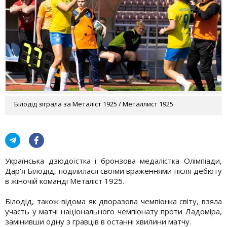
Білодід зіграла за Металіст 1925 / Металлист 1925
Українська дзюдоїстка і бронзова медалістка Олімпіади,
Дар'я Білодід, поділилася своїми враженнями після дебюту
в жіночій команді Металіст 1925.
Білодід, також відома як дворазова чемпіонка світу, взяла
участь у матчі національного чемпіонату проти Ладоміра,
замінивши одну з гравців в останні хвилини матчу.