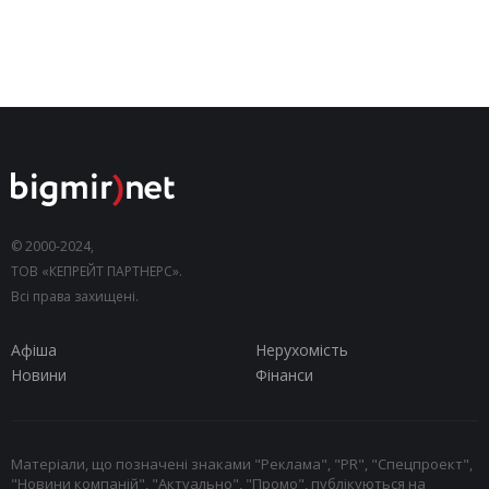
© 2000-2024,
ТОВ «КЕПРЕЙТ ПАРТНЕРС».
Всі права захищені.
Афіша
Нерухомість
Новини
Фінанси
Матеріали, що позначені знаками "Реклама", "PR", "Спецпроект",
"Новини компаній", "Актуально", "Промо", публікуються на