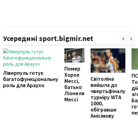
Усередині sport.bigmir.net
Помер
Ліверпуль готує
Хорхе
ПС
Світоліна
багатофункціональну
Мессі,
То
вийшла до
роль для Араухо
батько
ді
чвертьфіналу
Ліонеля
зг
турніру WTA
Мессі
Ба
1000,
го
обігравши
пе
Анісімову