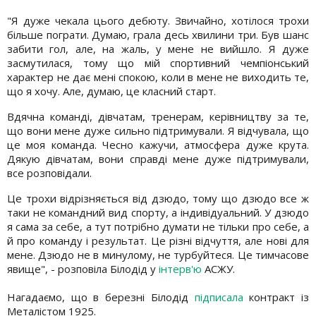
"Я дуже чекала цього дебюту. Звичайно, хотілося трохи
більше пограти. Думаю, грала десь хвилини три. Був шанс
забити гол, але, на жаль, у мене не вийшло. Я дуже
засмутилася, тому що мій спортивний чемпіонський
характер не дає мені спокою, коли в мене не виходить те,
що я хочу. Але, думаю, це класний старт.
Вдячна команді, дівчатам, тренерам, керівництву за те,
що вони мене дуже сильно підтримували. Я відчувала, що
це моя команда. Чесно кажучи, атмосфера дуже крута.
Дякую дівчатам, вони справді мене дуже підтримували,
все розповідали.
Це трохи відрізняється від дзюдо, тому що дзюдо все ж
таки не командний вид спорту, а індивідуальний. У дзюдо
я сама за себе, а тут потрібно думати не тільки про себе, а
й про команду і результат. Це різні відчуття, але нові для
мене. Дзюдо не в минулому, не турбуйтеся. Це тимчасове
явище", - розповіла Білодід у
інтерв'ю
АСЖУ.
Нагадаємо, що в березні Білодід
підписала
контракт із
Металістом 1925.