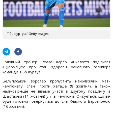
Тібо Куртуа / Getty images
Головний тренер Реала Карло Анчелотті поділився
інформацією про стан здоров'я основного голкіпера
команди Тібо Куртуа.
Бельгійський воротар пропустить найближчий матч
чемпіонату Іспанії проти Хетафе (8 жовтня), а також
найімовірніше не візьме участі в другому поєдинку із
Шахтарем (11 жовтня) у Лізі чемпіонів. Очікується, що він
буде готовий повернутись до Ель Класіко з Барселоною
(16 жовтня).