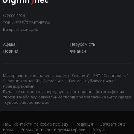
© 2000-2024,
ТОВ «КЕПРЕЙТ ПАРТНЕРС».
Всі права захищені.
Афіша
Нерухомість
Новини
Фінанси
Матеріали, що позначені знаками "Реклама", "PR", "Спецпроект",
"Новини компаній", "Актуально", "Промо", публікуються на
правах реклами.
Будь-яке копіювання, передрук та відтворення фотографічних
творів та/або аудіовізуальних творів правовласника Getty Images
- суворо забороняється.
Наші контакти та схема проїзду
|
Редакція
|
Зв'язатися з
нами
|
Розмістити свої відеоматеріали
|
Угода