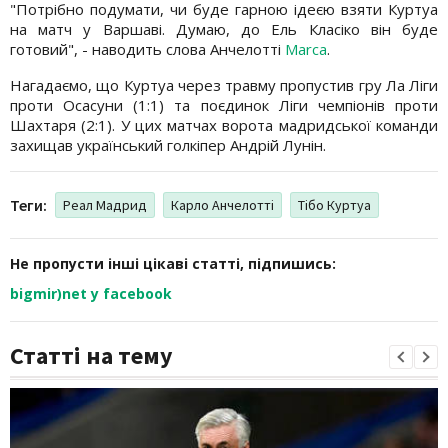
"Потрібно подумати, чи буде гарною ідеєю взяти Куртуа
на матч у Варшаві. Думаю, до Ель Класіко він буде
готовий", - наводить слова Анчелотті
Marca
.
Нагадаємо, що Куртуа через травму пропустив гру Ла Ліги
проти Осасуни (1:1) та поєдинок Ліги чемпіонів проти
Шахтаря (2:1). У цих матчах ворота мадридської команди
захищав український голкіпер Андрій Лунін.
Теги:
Реал Мадрид
Карло Анчелотті
Тібо Куртуа
Не пропусти інші цікаві статті, підпишись:
bigmir)net у facebook
Статті на тему