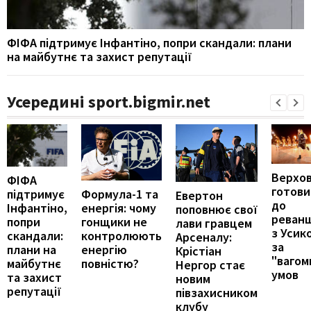
ФІФА підтримує Інфантіно, попри скандали: плани
на майбутнє та захист репутації
Усередині sport.bigmir.net
Верхо
ФІФА
готови
підтримує
Формула-1 та
Евертон
до
Інфантіно,
енергія: чому
поповнює свої
реван
попри
гонщики не
лави гравцем
з Усик
скандали:
контролюють
Арсеналу:
за
плани на
енергію
Крістіан
"вагом
майбутнє
повністю?
Нергор стає
умов
та захист
новим
репутації
півзахисником
клубу