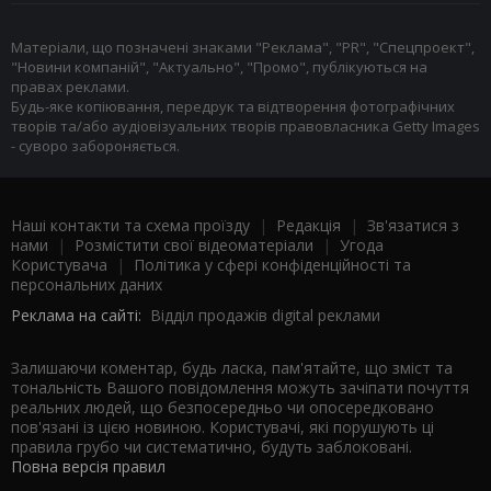
Матеріали, що позначені знаками "Реклама", "PR", "Спецпроект",
"Новини компаній", "Актуально", "Промо", публікуються на
правах реклами.
Будь-яке копіювання, передрук та відтворення фотографічних
творів та/або аудіовізуальних творів правовласника Getty Images
- суворо забороняється.
Наші контакти та схема проїзду
|
Редакція
|
Зв'язатися з
нами
|
Розмістити свої відеоматеріали
|
Угода
Користувача
|
Політика у сфері конфіденційності та
персональних даних
Реклама на сайті:
Відділ продажів digital реклами
Залишаючи коментар, будь ласка, пам'ятайте, що зміст та
тональність Вашого повідомлення можуть зачіпати почуття
реальних людей, що безпосередньо чи опосередковано
пов'язані із цією новиною. Користувачі, які порушують ці
правила грубо чи систематично, будуть заблоковані.
Повна версія правил