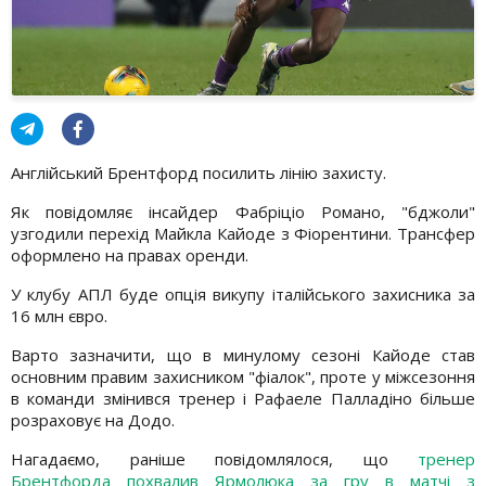
Англійський Брентфорд посилить лінію захисту.
Як повідомляє інсайдер Фабріціо Романо, "бджоли"
узгодили перехід Майкла Кайоде з Фіорентини. Трансфер
оформлено на правах оренди.
У клубу АПЛ буде опція викупу італійського захисника за
16 млн євро.
Варто зазначити, що в минулому сезоні Кайоде став
основним правим захисником "фіалок", проте у міжсезоння
в команди змінився тренер і Рафаеле Палладіно більше
розраховує на Додо.
Нагадаємо, раніше повідомлялося, що
тренер
Брентфорда похвалив Ярмолюка за гру в матчі з