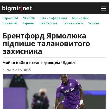
Євро-2024
ЧС-2026
Ліга конференцій
Інші країни
Ліга націй
Європа
Ліга Європи
Ліга чемпіонів
Україна
Брентфорд Ярмолюка
підпише талановитого
захисника
Майкл Кайоде стане гравцем "бджіл".
21 січня 2025, 18:59