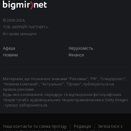
© 2000-2024,
ТОВ «КЕПРЕЙТ ПАРТНЕРС».
Всі права захищені.
Афіша
Нерухомість
Новини
Фінанси
Матеріали, що позначені знаками "Реклама", "PR", "Спецпроект",
"Новини компаній", "Актуально", "Промо", публікуються на
правах реклами.
Будь-яке копіювання, передрук та відтворення фотографічних
творів та/або аудіовізуальних творів правовласника Getty Images
- суворо забороняється.
Наші контакти та схема проїзду
|
Редакція
|
Зв'язатися з