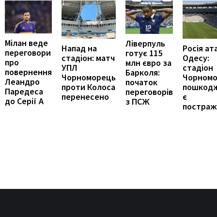
Мілан веде
Ліверпуль
Напад на
Росія ат
переговори
готує 115
стадіон: матч
Одесу:
про
млн євро за
УПЛ
стадіон
повернення
Барколя:
Чорноморець
Чорном
Леандро
початок
проти Колоса
пошкод
Паредеса
переговорів
перенесено
є
до Серії А
з ПСЖ
постраж