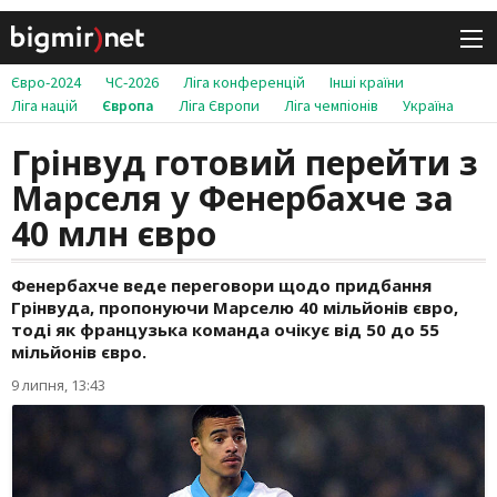
Євро-2024
ЧС-2026
Ліга конференцій
Інші країни
Ліга націй
Європа
Ліга Європи
Ліга чемпіонів
Україна
Грінвуд готовий перейти з
Марселя у Фенербахче за
40 млн євро
Фенербахче веде переговори щодо придбання
Грінвуда, пропонуючи Марселю 40 мільйонів євро,
тоді як французька команда очікує від 50 до 55
мільйонів євро.
9 липня, 13:43