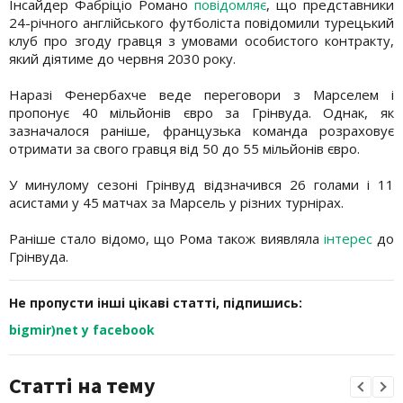
Інсайдер Фабріціо Романо
повідомляє
, що представники
24-річного англійського футболіста повідомили турецький
клуб про згоду гравця з умовами особистого контракту,
який діятиме до червня 2030 року.
Наразі Фенербахче веде переговори з Марселем і
пропонує 40 мільйонів євро за Грінвуда. Однак, як
зазначалося раніше, французька команда розраховує
отримати за свого гравця від 50 до 55 мільйонів євро.
У минулому сезоні Грінвуд відзначився 26 голами і 11
асистами у 45 матчах за Марсель у різних турнірах.
Раніше стало відомо, що Рома також виявляла
інтерес
до
Грінвуда.
Не пропусти інші цікаві статті, підпишись:
bigmir)net у facebook
Статті на тему