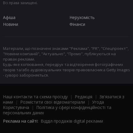
Всі права захищені.
Афіша
Нерухомість
Новини
Фінанси
Матеріали, що позначені знаками "Реклама", "PR", "Спецпроект",
"Новини компаній", "Актуально", "Промо", публікуються на
правах реклами.
Будь-яке копіювання, передрук та відтворення фотографічних
творів та/або аудіовізуальних творів правовласника Getty Images
- суворо забороняється.
Наші контакти та схема проїзду
|
Редакція
|
Зв'язатися з
нами
|
Розмістити свої відеоматеріали
|
Угода
Користувача
|
Політика у сфері конфіденційності та
персональних даних
Реклама на сайті:
Відділ продажів digital реклами