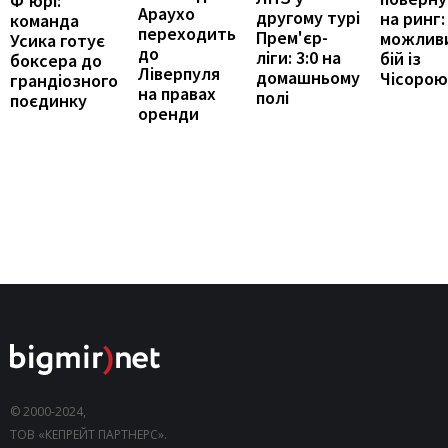
Ф'юрі:
Араухо
другому турі
на ринг:
команда
переходить
Прем'єр-
можлив
Усика готує
до
ліги: 3:0 на
бій із
боксера до
Ліверпуля
домашньому
Чісорою
грандіозного
на правах
полі
поєдинку
оренди
© 2000-2024,
ТОВ «КЕПРЕЙТ ПАРТНЕРС».