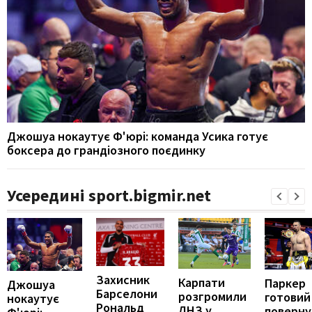
Джошуа нокаутує Ф'юрі: команда Усика готує
боксера до грандіозного поєдинку
Усередині sport.bigmir.net
Захисник
Карпати
Паркер
Джошуа
Барселони
розгромили
готовий
нокаутує
Рональд
ЛНЗ у
поверну