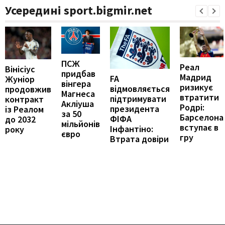
Усередині sport.bigmir.net
ПСЖ
Реал
Вінісіус
придбав
Мадрид
FA
Жуніор
вінгера
ризикує
відмовляється
продовжив
Магнеса
втратити
підтримувати
контракт
Акліуша
Родрі:
президента
із Реалом
за 50
Барселона
ФІФА
до 2032
мільйонів
вступає в
Інфантіно:
року
євро
гру
Втрата довіри