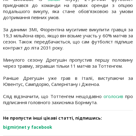
приєднався до команди на правах оренди з опцією
подальшого викупу, яка стане обов’язковою за умови
дотримання певних умов.
За даними ЗМІ, Фіорентіна муситиме викупити гравця за
19,3 мільйона євро, якщо він візьме участь у 60% матчів за
сезон. Також передбачається, що сам футболіст підпише
контракт до літа 2031 року.
Минулого сезону Дрегушін пропустив першу половину
через травму, зігравши тільки 11 матчів за Тоттенгем.
Раніше Дрегушін уже грав в Італії, виступаючи за
Ювентус, Сампдорію, Салернітану і Дженоа.
Слід відзначити, що Тоттенгем нещодавно
оголосив
про
підписання головного захисника Борнмута.
Не пропусти інші цікаві статті, підпишись:
bigmir)net у facebook