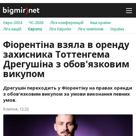
Євро-2024
ЧС-2026
Ліга конференцій
Інші країни
Ліга націй
Європа
Ліга Європи
Ліга чемпіонів
Україна
Фіорентіна взяла в оренду
захисника Тоттенгема
Дрегушіна з обов'язковим
викупом
Дрегушін переходить у Фіорентіну на правах оренди
з обов'язковим викупом за умови виконання певних
умов.
9 липня, 12:22