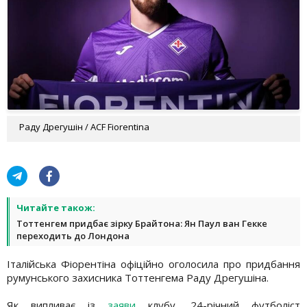
Раду Дрегушін / ACF Fiorentina
Читайте також:
Тоттенгем придбає зірку Брайтона: Ян Паул ван Гекке
переходить до Лондона
Італійська Фіорентіна офіційно оголосила про придбання
румунського захисника Тоттенгема Раду Дрегушіна.
Як випливає із
заяви
клубу, 24-річний футболіст