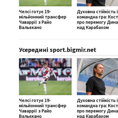
Челсі готує 19-
Духовна стійкість і
мільйонний трансфер
командна гра: Кост
Чаваррії з Райо
про перемогу Дин
Вальєкано
над Карабахом
Усередині sport.bigmir.net
Челсі готує 19-
Духовна стійкість і
мільйонний трансфер
командна гра: Кост
Чаваррії з Райо
про перемогу Дин
Вальєкано
над Карабахом