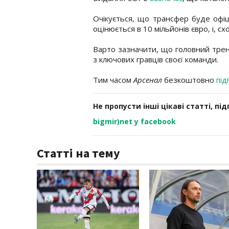
Очікується, що трансфер буде офі
оцінюється в 10 мільйонів євро, і, с
Варто зазначити, що головний тр
з ключових гравців своєї команди.
Тим часом
Арсенал
безкоштовно
під
Не пропусти інші цікаві статті, пі
bigmir)net у facebook
Статті на тему