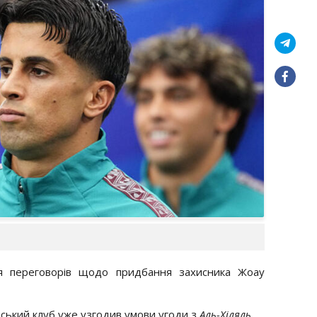
 переговорів щодо придбання захисника Жоау
нський клуб уже узгодив умови угоди з
Аль-Хіляль.