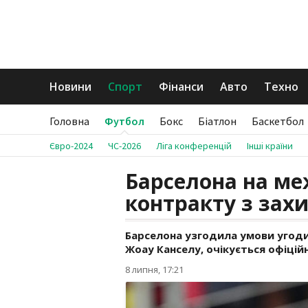
Новини
Спорт
Фінанси
Авто
Техно
Головна
Футбол
Бокс
Біатлон
Баскетбол
Євро-2024
ЧС-2026
Ліга конференцій
Інші країни
Барселона на ме
контракту з зах
Барселона узгодила умови угоди
Жоау Канселу, очікується офіцій
8 липня, 17:21