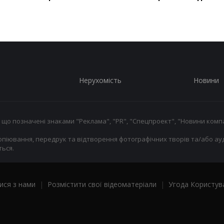
Нерухомість
Новини
 що позначені знаками "Реклама", "PR", "Спецпроект", "Новини компа
опіювання, передрук та відтворення фотографічних творів та/або ауд
ься.
ися з нами
|
Розмістити свої відеоматеріали
|
Угода Користув