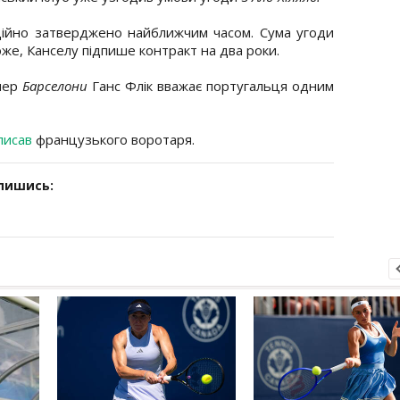
ційно затверджено найближчим часом. Сума угоди
хоже, Канселу підпише контракт на два роки.
енер
Барселони
Ганс Флік вважає португальця одним
писав
французького воротаря.
дпишись: