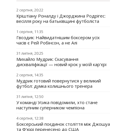
2 серпня, 20:22
Кріштіану Роналду і Джорджина Родрігес:
весілля року на батьківщині футболіста
1 серпня, 11:35
Гвоздик: Найвидатнішим боксером усіх
часів є Рей Робінсон, а не Алі
31 липня, 20:25
Михайло Мудрик: Скасування
дискваліфікації — новий крок у моїй кар'єрі
2 серпня, 14:35
Мудрик готовий повернутися у великий
футбол: думка колишнього тренера
31 липня, 12:50
У команді Усика повідомили, хто стане
наступним суперником чемпіона
4 серпня, 12:38
Боксерський поєдинок століття між Джошуа
та Ф'юрі перенесено до США