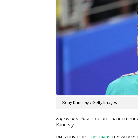
Жоау Канселу / Getty Images
Барселона
близька до завершення
Канселу.
Видання COPE
зазначає
, що катало