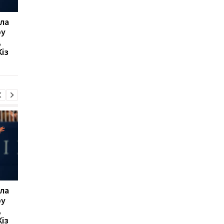
ла
Мікі ван де Вен
Мілан відхиляє
ру
залишається в
пропозицію
,
Тоттенгемі, відмовивши
Галатасарая: Леан
із
Ліверпулю і Барселоні
коштує 50 мільйонів
євро!
ла
Мікі ван де Вен
Мілан відхиляє
ру
залишається в
пропозицію
,
Тоттенгемі, відмовивши
Галатасарая: Леан
із
Ліверпулю і Барселоні
коштує 50 мільйонів