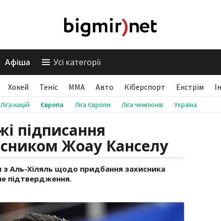
Афіша
Усі категорії
Хокей
Теніс
ММА
Авто
Кіберспорт
Екстрім
І
Ліга націй
Європа
Ліга Європи
Ліга чемпіонів
Україна
жі підписання
исником Жоау Канселу
 з Аль-Хіляль щодо придбання захисника
не підтвердження.