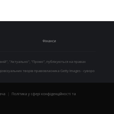
євро!
Фінанси
ній", "Актуально", "Промо", публікуються на правах
іовізуальних творів правовласника Getty Images - суворо
ача
|
Політика у сфері конфіденційності та