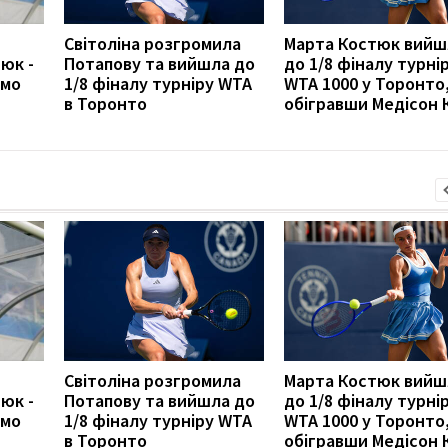
Світоліна розгромила
Марта Костюк вийш
юк -
Потапову та вийшла до
до 1/8 фіналу турні
амо
1/8 фіналу турніру WTA
WTA 1000 у Торонто
в Торонто
обігравши Медісон К
Світоліна розгромила
Марта Костюк вийш
юк -
Потапову та вийшла до
до 1/8 фіналу турні
амо
1/8 фіналу турніру WTA
WTA 1000 у Торонто
в Торонто
обігравши Медісон К