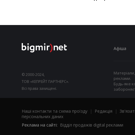
Афіша
Матеріали,
© 2000-2024,
реклами.
ТОВ «КЕПРЕЙТ ПАРТНЕРС».
Будь-яке к
Всі права захищені.
забороняєт
Наші контакти та схема проїзду
|
Редакція
|
Зв'язат
персональних даних
Реклама на сайті:
Відділ продажів digital реклами