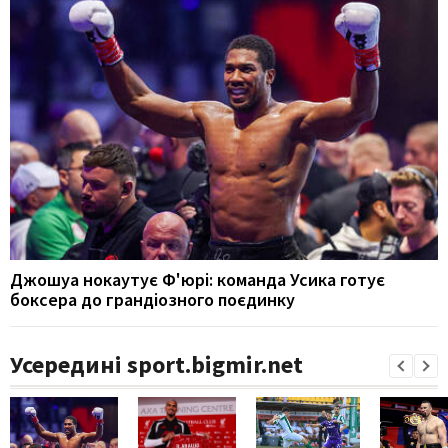
Джошуа нокаутує Ф'юрі: команда Усика готує
боксера до грандіозного поєдинку
Усередині sport.bigmir.net