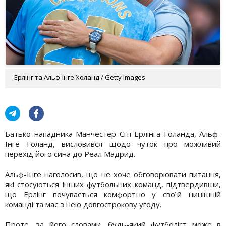
Ерлінг та Альф-Інге Холанд / Getty Images
Батько нападника Манчестер Сіті Ерлінга Голанда, Альф-
Інге Голанд, висловився щодо чуток про можливий
перехід його сина до Реал Мадрид.
Альф-Інге наголосив, що не хоче обговорювати питання,
які стосуються інших футбольних команд, підтвердивши,
що Ерлінг почувається комфортно у своїй нинішній
команді та має з нею довгострокову угоду.
Проте, за його словами, будь-який футболіст може в