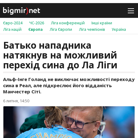
Євро-2024
ЧС-2026
Ліга конференцій
Інші країни
Ліга націй
Європа
Ліга Європи
Ліга чемпіонів
Україна
Батько нападника
натякнув на можливий
перехід сина до Ла Ліги
Альф-Інге Голанд не виключає можливості переходу
сина в Реал, але підкреслює його відданість
Манчестер Сіті.
6 липня, 14:50