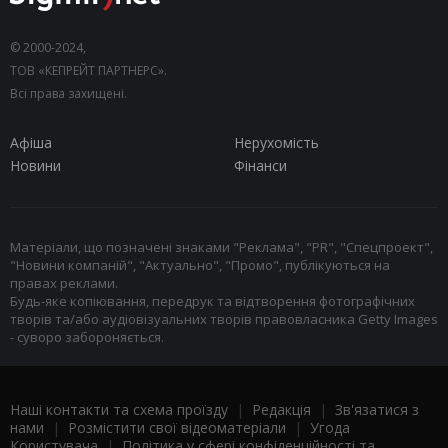
© 2000-2024,
ТОВ «КЕПРЕЙТ ПАРТНЕРС».
Всі права захищені.
Афіша
Нерухомість
Новини
Фінанси
Матеріали, що позначені знаками "Реклама", "PR", "Спецпроект",
"Новини компаній", "Актуально", "Промо", публікуються на
правах реклами.
Будь-яке копіювання, передрук та відтворення фотографічних
творів та/або аудіовізуальних творів правовласника Getty Images
- суворо забороняється.
Наші контакти та схема проїзду
|
Редакція
|
Зв'язатися з
нами
|
Розмістити свої відеоматеріали
|
Угода
Користувача
|
Політика у сфері конфіденційності та