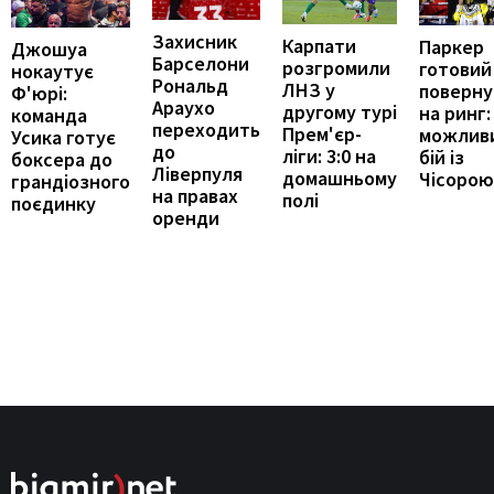
Захисник
Карпати
Паркер
Джошуа
Барселони
розгромили
готовий
нокаутує
Рональд
ЛНЗ у
поверну
Ф'юрі:
Араухо
другому турі
на ринг:
команда
переходить
Прем'єр-
можлив
Усика готує
до
ліги: 3:0 на
бій із
боксера до
Ліверпуля
домашньому
Чісорою
грандіозного
на правах
полі
поєдинку
оренди