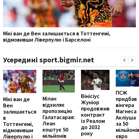
Мікі ван де Вен залишається в Тоттенгемі,
відмовивши Ліверпулю і Барселоні
Усередині sport.bigmir.net
ПСЖ
Вінісіус
Мілан
придбав
Мікі ван де
Жуніор
відхиляє
вінгера
Вен
продовжив
пропозицію
Магнеса
залишається
контракт
Галатасарая:
Акліуша
в
із Реалом
Леан
за 50
Тоттенгемі,
до 2032
коштує 50
мільйоні
відмовивши
року
мільйонів
євро
Ліверпулю і