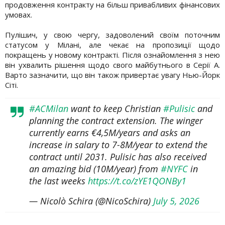
продовження контракту на більш привабливих фінансових
умовах.
Пулішич, у свою чергу, задоволений своїм поточним
статусом у Мілані, але чекає на пропозиції щодо
покращень у новому контракті. Після ознайомлення з нею
він ухвалить рішення щодо свого майбутнього в Серії А.
Варто зазначити, що він також привертає увагу Нью-Йорк
Сіті.
#ACMilan
want to keep Christian
#Pulisic
and
planning the contract extension. The winger
currently earns €4,5M/years and asks an
increase in salary to 7-8M/year to extend the
contract until 2031. Pulisic has also received
an amazing bid (10M/year) from
#NYFC
in
the last weeks
https://t.co/zYE1QONBy1
— Nicolò Schira (@NicoSchira)
July 5, 2026