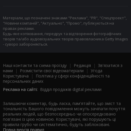
Матеріали, що позначені знаками "Реклама", "PR", "Спецпроект",
"Новини компаній", "Актуально", "Промо", публікуються на
правах реклами.
Будь-яке копіювання, передрук та відтворення фотографічних
творів та/або аудіовізуальних творів правовласника Getty Images
- суворо забороняється.
Наші контакти та схема проїзду
|
Редакція
|
Зв'язатися з
нами
|
Розмістити свої відеоматеріали
|
Угода
Користувача
|
Політика у сфері конфіденційності та
персональних даних
Реклама на сайті:
Відділ продажів digital реклами
Залишаючи коментар, будь ласка, пам'ятайте, що зміст та
тональність Вашого повідомлення можуть зачіпати почуття
реальних людей, що безпосередньо чи опосередковано
пов'язані із цією новиною. Користувачі, які порушують ці
правила грубо чи систематично, будуть заблоковані.
Повна версія правил