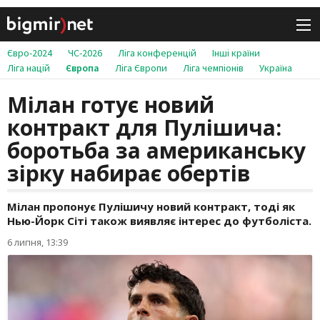
Євро-2024
ЧС-2026
Ліга конференцій
Інші країни
Ліга націй
Європа
Ліга Європи
Ліга чемпіонів
Україна
Мілан готує новий
контракт для Пулішича:
боротьба за американську
зірку набирає обертів
Мілан пропонує Пулішичу новий контракт, тоді як
Нью-Йорк Сіті також виявляє інтерес до футболіста.
6 липня, 13:39