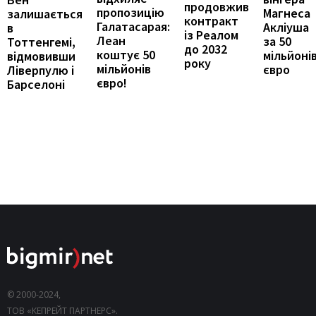
продовжив
пропозицію
Магнеса
залишається
контракт
Галатасарая:
Акліуша
в
із Реалом
Леан
за 50
Тоттенгемі,
до 2032
коштує 50
мільйоні
відмовивши
року
мільйонів
євро
Ліверпулю і
євро!
Барселоні
© 2000-2024,
ТОВ «КЕПРЕЙТ ПАРТНЕРС».