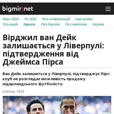
Євро-2024
ЧС-2026
Ліга конференцій
Інші країни
Ліга націй
Європа
Ліга Європи
Ліга чемпіонів
Україна
Вірджил ван Дейк
залишається у Ліверпулі:
підтвердження від
Джеймса Пірса
Ван Дейк залишиться у Ліверпулі, підтверджує Пірс:
клуб не розглядає можливість продажу
нідерландського футболіста.
4 липня, 19:03