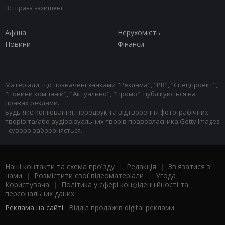
Всі права захищені.
Афіша
Нерухомість
Новини
Фінанси
Матеріали, що позначені знаками "Реклама", "PR", "Спецпроект",
"Новини компаній", "Актуально", "Промо", публікуються на
правах реклами.
Будь-яке копіювання, передрук та відтворення фотографічних
творів та/або аудіовізуальних творів правовласника Getty Images
- суворо забороняється.
Наші контакти та схема проїзду
|
Редакція
|
Зв'язатися з
нами
|
Розмістити свої відеоматеріали
|
Угода
Користувача
|
Політика у сфері конфіденційності та
персональних даних
Реклама на сайті:
Відділ продажів digital реклами