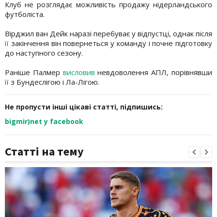
Клуб не розглядає можливість продажу нідерландського
футболіста.
Вірджил ван Дейк наразі перебуває у відпустці, однак після
її закінчення він повернеться у команду і почне підготовку
до наступного сезону.
Раніше Палмер
висловив
невдоволення АПЛ, порівнявши
її з Бундеслігою і Ла-Лігою.
Не пропусти інші цікаві статті, підпишись:
bigmir)net у facebook
Статті на тему