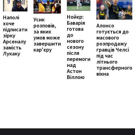
Нойєр:
Наполі
Усик
Баварія
хоче
Алонсо
розповів,
готова
підписати
готується до
за яких
до
зірку
масового
умов може
нового
Арсеналу
розпродажу
завершити
сезону
замість
гравців Челсі
кар'єру
після
Лукаку
під час
перемоги
літнього
над
трансферного
Астон
вікна
Віллою