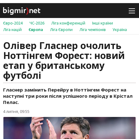
Євро-2024
ЧС-2026
Ліга конференцій
Інші країни
Ліга націй
Європа
Ліга Європи
Ліга чемпіонів
Україна
Олівер Гласнер очолить
Ноттінгем Форест: новий
етап у британському
футболі
Гласнер замінить Перейру в Ноттінгем Форест на
наступні три роки після успішного періоду в Крістал
Пелас.
4 липня, 09:55