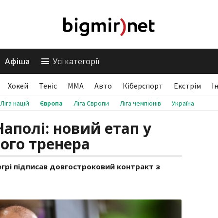
Афіша
Усі категорії
Хокей
Теніс
ММА
Авто
Кіберспорт
Екстрім
І
Ліга націй
Європа
Ліга Європи
Ліга чемпіонів
Україна
аполі: новий етап у
того тренера
егрі підписав довгостроковий контракт з