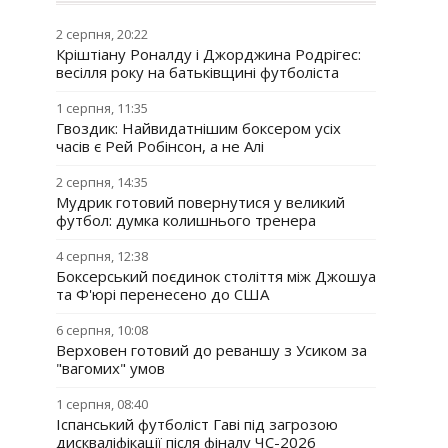
2 серпня, 20:22
Кріштіану Роналду і Джорджина Родрігес:
весілля року на батьківщині футболіста
1 серпня, 11:35
Гвоздик: Найвидатнішим боксером усіх
часів є Рей Робінсон, а не Алі
2 серпня, 14:35
Мудрик готовий повернутися у великий
футбол: думка колишнього тренера
4 серпня, 12:38
Боксерський поєдинок століття між Джошуа
та Ф'юрі перенесено до США
6 серпня, 10:08
Верховен готовий до реваншу з Усиком за
"вагомих" умов
1 серпня, 08:40
Іспанський футболіст Гаві під загрозою
дискваліфікації після фіналу ЧС-2026