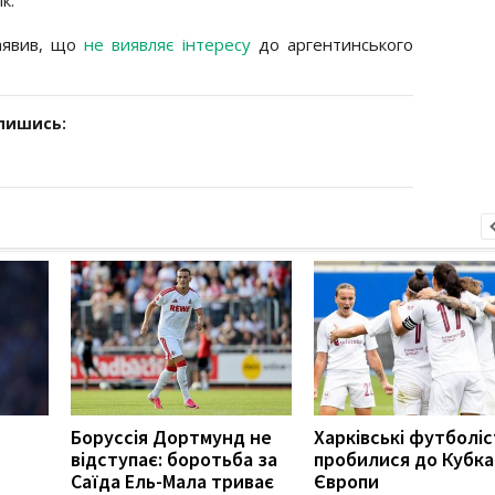
заявив, що
не виявляє інтересу
до аргентинського
дпишись:
Боруссія Дортмунд не
Харківські футболі
відступає: боротьба за
пробилися до Кубка
Саїда Ель-Мала триває
Європи