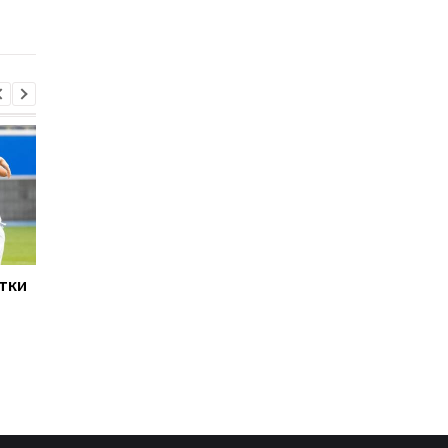
переговори щодо його
трансферного ринку
переходу
стки
Родрі залишає
Екс-агент Неймара
Манчестер Сіті:
зробив несподіване
Барселона веде
зізнання щодо
переговори щодо його
трансферного ринку
переходу