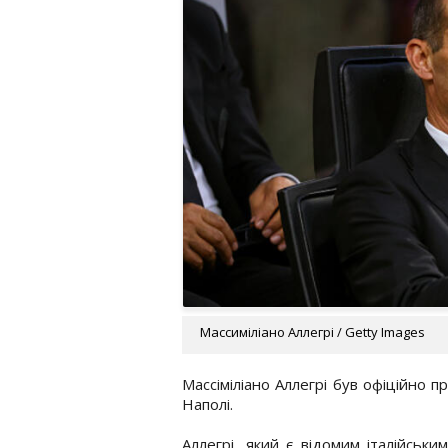
Массиміліано Аллегрі / Getty Images
Массіміліано Аллегрі був офіційно
Наполі.
Аллегрі, який є відомим італійськ