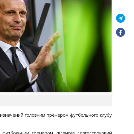
 призначений головним тренером футбольного клубу
им футбольним тренером, підписав довгостроковий