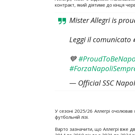
контракт, який діятиме до кінця чер
Mister Allegri is pro
Leggi il comunicato
💙
#ProudToBeNapo
#ForzaNapoliSempr
— Official SSC Napol
У сезоні 2025/26 Аллегрі очолював к
футбольній лізі.
Варто зазначити, що Аллегрі вже дв
2014 по 2019 рік та з 2021 по 2024 рі