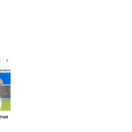
стки
Родрі залишає
Екс-агент Неймара
Манчестер Сіті:
зробив несподіване
Барселона веде
зізнання щодо