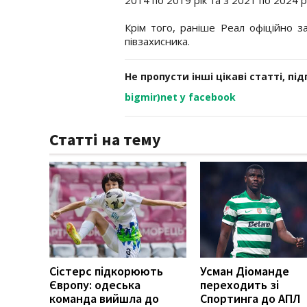
Крім того, раніше Реал офіційно 
півзахисника.
Не пропусти інші цікаві статті, пі
bigmir)net у facebook
Статті на тему
Сістерс підкорюють
Усман Діоманде
Європу: одеська
переходить зі
команда вийшла до
Спортинга до АПЛ