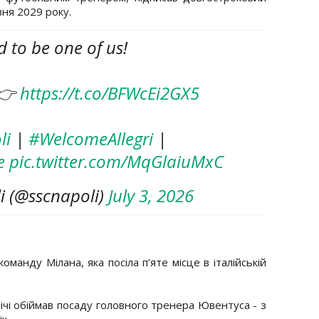
вня 2029 року.
ud to be one of us!
 👉
https://t.co/BFWcEi2GX5
li
|
#WelcomeAllegri
|
e
pic.twitter.com/MqGlaiuMxC
i (@sscnapoli)
July 3, 2026
оманду Мілана, яка посіла п’яте місце в італійській
ічі обіймав посаду головного тренера Ювентуса - з
к.