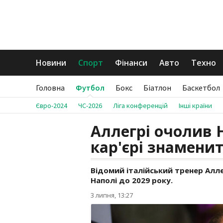
Новини
Спорт
Фінанси
Авто
Техно
Головна
Футбол
Бокс
Біатлон
Баскетбол
Євро-2024
ЧС-2026
Ліга конференцій
Інші країни
Аллегрі очолив Н
кар'єрі знамени
Відомий італійський тренер Алл
Наполі до 2029 року.
3 липня, 13:27