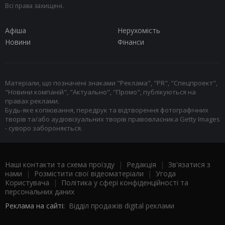
Всі права захищені.
Афіша
Нерухомість
Новини
Фінанси
Матеріали, що позначені знаками "Реклама", "PR", "Спецпроект",
"Новини компаній", "Актуально", "Промо", публікуються на
правах реклами.
Будь-яке копіювання, передрук та відтворення фотографічних
творів та/або аудіовізуальних творів правовласника Getty Images
- суворо забороняється.
Наші контакти та схема проїзду
|
Редакція
|
Зв'язатися з
нами
|
Розмістити свої відеоматеріали
|
Угода
Користувача
|
Політика у сфері конфіденційності та
персональних даних
Реклама на сайті:
Відділ продажів digital реклами