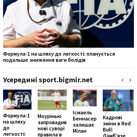
Формула-1 на шляху до легкості: планується
подальше зниження ваги болідів
Усередині sport.bigmir.net
Ісмаель
Формула-1
Моурінью
Кадрові
Беннасер
на шляху
запровадив
зміни в Red
залишає
до
нові суворі
Bull:
Мілан
легкості:
правила в
Ламб'язе