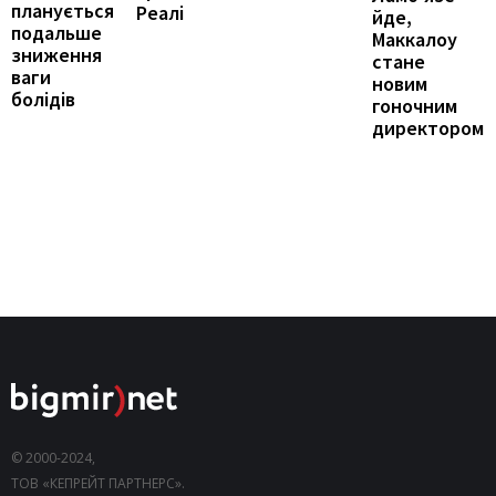
планується
Реалі
йде,
подальше
Маккалоу
зниження
стане
ваги
новим
болідів
гоночним
директором
© 2000-2024,
ТОВ «КЕПРЕЙТ ПАРТНЕРС».