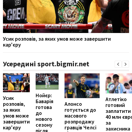
Усик розповів, за яких умов може завершити
кар'єру
Усередині sport.bigmir.net
Нойєр:
Усик
Атлетіко
Баварія
Алонсо
розповів,
готовий
готова
готується до
за яких
заплатити
до
масового
умов може
40 млн євр
нового
розпродажу
завершити
за
сезону
гравців Челсі
кар'єру
захисника
після