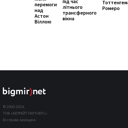
під час
Тоттенгем
перемоги
літнього
Ромеро
над
трансферного
Астон
вікна
Віллою
© 2000-2024,
ТОВ «КЕПРЕЙТ ПАРТНЕРС».
Всі права захищені.