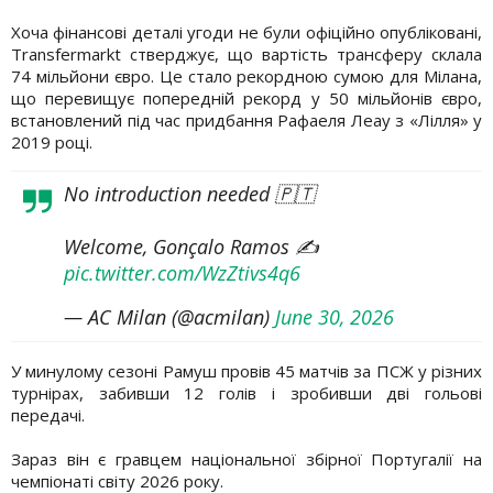
Хоча фінансові деталі угоди не були офіційно опубліковані,
Transfermarkt стверджує, що вартість трансферу склала
74 мільйони євро. Це стало рекордною сумою для Мілана,
що перевищує попередній рекорд у 50 мільйонів євро,
встановлений під час придбання Рафаеля Леау з «Лілля» у
2019 році.
No introduction needed 🇵🇹
Welcome, Gonçalo Ramos ✍️
pic.twitter.com/WzZtivs4q6
— AC Milan (@acmilan)
June 30, 2026
У минулому сезоні Рамуш провів 45 матчів за ПСЖ у різних
турнірах, забивши 12 голів і зробивши дві гольові
передачі.
Зараз він є гравцем національної збірної Португалії на
чемпіонаті світу 2026 року.