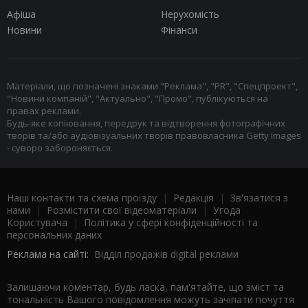
Афіша
Нерухомість
Новини
Фінанси
Матеріали, що позначені знаками "Реклама", "PR", "Спецпроект",
"Новини компаній", "Актуально", "Промо", публікуються на
правах реклами.
Будь-яке копіювання, передрук та відтворення фотографічних
творів та/або аудіовізуальних творів правовласника Getty Images
- суворо забороняється.
Наші контакти та схема проїзду
|
Редакція
|
Зв'язатися з
нами
|
Розмістити свої відеоматеріали
|
Угода
Користувача
|
Політика у сфері конфіденційності та
персональних даних
Реклама на сайті:
Відділ продажів digital реклами
Залишаючи коментар, будь ласка, пам'ятайте, що зміст та
тональність Вашого повідомлення можуть зачіпати почуття