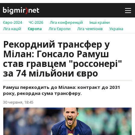
Євро-2024
ЧС-2026
Ліга конференцій
Інші країни
Ліга націй
Європа
Ліга Європи
Ліга чемпіонів
Україна
Рекордний трансфер у
Мілан: Гонсало Рамуш
став гравцем "россонері"
за 74 мільйони євро
Рамуш переходить до Мілана: контракт до 2031
року, рекордна сума трансферу.
30 червня, 18:45