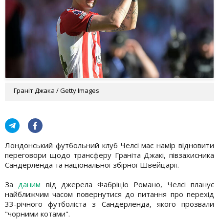
Граніт Джака / Getty Images
Лондонський футбольний клуб Челсі має намір відновити
переговори щодо трансферу Граніта Джакі, півзахисника
Сандерленда та національної збірної Швейцарії.
За
даним
від джерела Фабріціо Романо, Челсі планує
найближчим часом повернутися до питання про перехід
33-річного футболіста з Сандерленда, якого прозвали
"чорними котами".