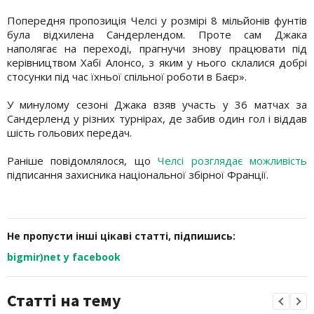
Попередня пропозиція Челсі у розмірі 8 мільйонів фунтів
була відхилена Сандерлендом. Проте сам Джака
наполягає на переході, прагнучи знову працювати під
керівництвом Хабі Алонсо, з яким у нього склалися добрі
стосунки під час їхньої спільної роботи в Баєр».
У минулому сезоні Джака взяв участь у 36 матчах за
Сандерленд у різних турнірах, де забив один гол і віддав
шість гольових передач.
Раніше повідомлялося, що
Челсі розглядає можливість
підписання захисника національної збірної Франції.
Не пропусти інші цікаві статті, підпишись:
bigmir)net у facebook
Статті на тему