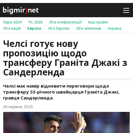
Євро-2024
ЧС-2026
Ліга конференцій
Інші країни
Ліга націй
Європа
Ліга Європи
Ліга чемпіонів
Україна
Челсі готує нову
пропозицію щодо
трансферу Граніта Джакі з
Сандерленда
Челсі має намір відновити переговори щодо
трансферу 33-річного швейцарця Граніта Джакі,
гравця Сандерленда.
29 червня, 20:25