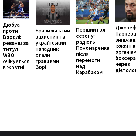
Дюбуа
Джозеф
Перший гол
Бразильський
проти
Паркера
сезону:
захисник та
Вордлі:
виправд
радість
український
реванш за
кокаїн в
Пономаренка
нападник
титул
організм
після
стали
WBO
боксера
перемоги
гравцями
очікується
через
над
Зорі
в жовтні
дієтоло
Карабахом