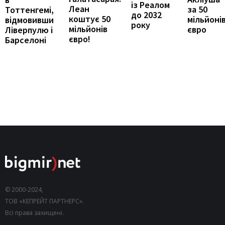
із Реалом
Леан
за 50
Тоттенгемі,
до 2032
коштує 50
мільйоні
відмовивши
року
мільйонів
євро
Ліверпулю і
євро!
Барселоні
© 2000-2024,
ТОВ «КЕПРЕЙТ ПАРТНЕРС».
Всі права захищені.