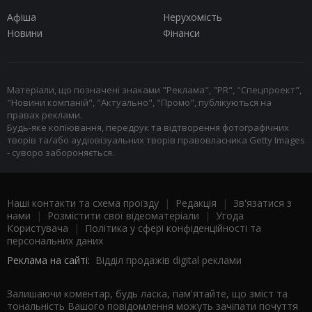
Афіша
Нерухомість
Новини
Фінанси
Матеріали, що позначені знаками "Реклама", "PR", "Спецпроект",
"Новини компаній", "Актуально", "Промо", публікуються на
правах реклами.
Будь-яке копіювання, передрук та відтворення фотографічних
творів та/або аудіовізуальних творів правовласника Getty Images
- суворо забороняється.
Наші контакти та схема проїзду
|
Редакція
|
Зв'язатися з
нами
|
Розмістити свої відеоматеріали
|
Угода
Користувача
|
Політика у сфері конфіденційності та
персональних даних
Реклама на сайті:
Відділ продажів digital реклами
Залишаючи коментар, будь ласка, пам'ятайте, що зміст та
тональність Вашого повідомлення можуть зачіпати почуття