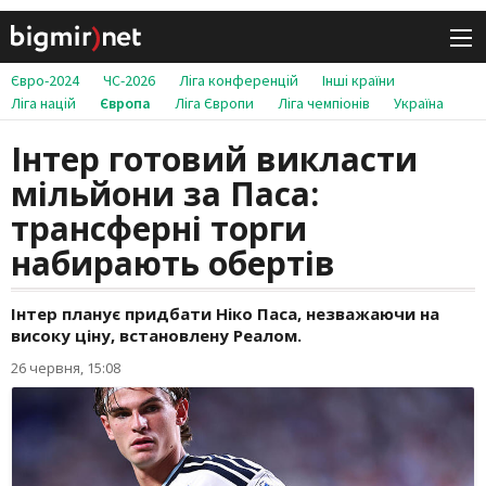
Євро-2024
ЧС-2026
Ліга конференцій
Інші країни
Ліга націй
Європа
Ліга Європи
Ліга чемпіонів
Україна
Інтер готовий викласти
мільйони за Паса:
трансферні торги
набирають обертів
Інтер планує придбати Ніко Паса, незважаючи на
високу ціну, встановлену Реалом.
26 червня, 15:08