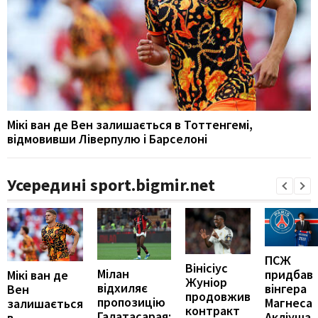
Мікі ван де Вен залишається в Тоттенгемі,
відмовивши Ліверпулю і Барселоні
Усередині sport.bigmir.net
ПСЖ
Вінісіус
Мілан
придбав
Мікі ван де
Жуніор
відхиляє
вінгера
Вен
продовжив
пропозицію
Магнеса
залишається
контракт
Галатасарая:
Акліуша
в