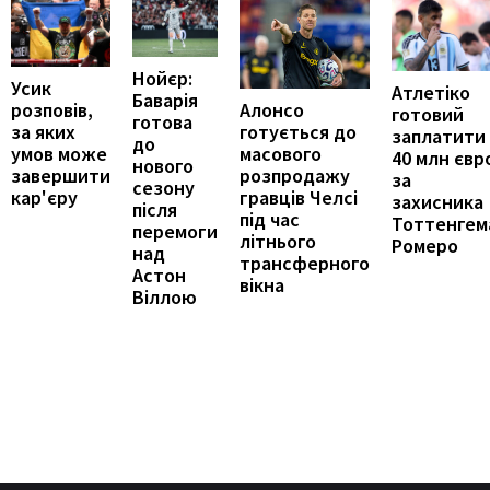
Нойєр:
Усик
Атлетіко
Баварія
Алонсо
розповів,
готовий
готова
готується до
за яких
заплатити
до
масового
умов може
40 млн євр
нового
розпродажу
завершити
за
сезону
гравців Челсі
кар'єру
захисника
після
під час
Тоттенгем
перемоги
літнього
Ромеро
над
трансферного
Астон
вікна
Віллою