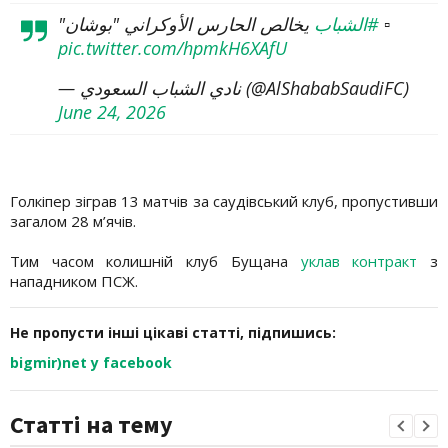
يخالص الحارس الأوكراني "بوشان"
#الشباب
▫️
pic.twitter.com/hpmkH6XAfU
— نادي الشباب السعودي (@AlShababSaudiFC)
June 24, 2026
Голкіпер зіграв 13 матчів за саудівський клуб, пропустивши
загалом 28 м’ячів.
Тим часом колишній клуб Бущана
уклав контракт
з
нападником ПСЖ.
Не пропусти інші цікаві статті, підпишись:
bigmir)net у facebook
Статті на тему