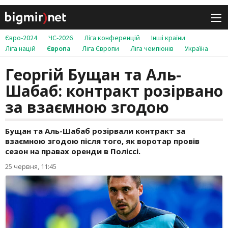
Євро-2024
ЧС-2026
Ліга конференцій
Інші країни
Ліга націй
Європа
Ліга Європи
Ліга чемпіонів
Україна
Георгій Бущан та Аль-
Шабаб: контракт розірвано
за взаємною згодою
Бущан та Аль-Шабаб розірвали контракт за
взаємною згодою після того, як воротар провів
сезон на правах оренди в Поліссі.
25 червня, 11:45