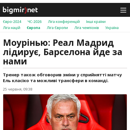
Євро-2024
ЧС-2026
Ліга конференцій
Інші країни
Ліга націй
Європа
Ліга Європи
Ліга чемпіонів
Україна
Моурінью: Реал Мадрид
лідирує, Барселона йде за
нами
Тренер також обговорив зміни у сприйнятті матчу
Ель класіко та можливі трансфери в команді.
25 червня, 09:38