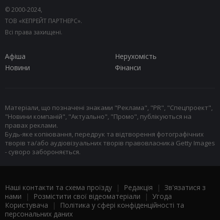
© 2000-2024,
ТОВ «КЕПРЕЙТ ПАРТНЕРС».
Всі права захищені.
Афіша
Нерухомість
Новини
Фінанси
Матеріали, що позначені знаками "Реклама", "PR", "Спецпроект",
"Новини компаній", "Актуально", "Промо", публікуються на
правах реклами.
Будь-яке копіювання, передрук та відтворення фотографічних
творів та/або аудіовізуальних творів правовласника Getty Images
- суворо забороняється.
Наші контакти та схема проїзду
|
Редакція
|
Зв'язатися з
нами
|
Розмістити свої відеоматеріали
|
Угода
Користувача
|
Політика у сфері конфіденційності та
персональних даних