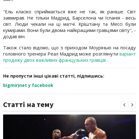
"Ель класіко сприймається вже не так, як раніше. Світ
завмирав. Не тільки Мадрид, Барселона чи Іспанія - весь
світ. Люди чекали на ці матчі. Кріштіану та Мессі були
кумирами. Вони були двома найкращими гравцями світу", -
додав він.
Також стало відомо, що з приходом Моурінью на посаду
головного тренера Реал Мадрид може розглянути
варіант
продажу двох важливих французьких гравців
.
Не пропусти інші цікаві статті, підпишись:
bigmir)net у facebook
Статті на тему