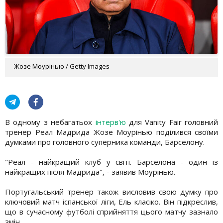
Жозе Моурінью / Getty Images
В одному з небагатьох
інтерв'ю
для Vanity Fair головний
тренер Реал Мадрида Жозе Моурінью поділився своїми
думками про головного суперника команди, Барселону.
"Реал - найкращий клуб у світі. Барселона - один із
найкращих після Мадрида", - заявив Моурінью.
Португальський тренер також висловив свою думку про
ключовий матч іспанської ліги, Ель класіко. Він підкреслив,
що в сучасному футболі сприйняття цього матчу зазнало
змін.