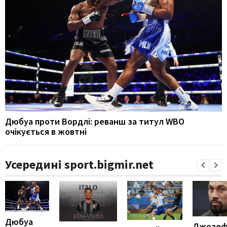
Дюбуа проти Вордлі: реванш за титул WBO
очікується в жовтні
Усередині sport.bigmir.net
Дюбуа
Джозеф