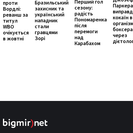
Перший гол
Бразильський
проти
Паркера
сезону:
захисник та
Вордлі:
виправд
радість
український
реванш за
кокаїн в
Пономаренка
нападник
титул
організм
після
стали
WBO
боксера
перемоги
гравцями
очікується
через
над
Зорі
в жовтні
дієтоло
Карабахом