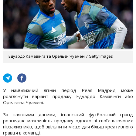
Едуардо Камавінга та Орельєн Чуамені / Getty Images
У найближчий літній період Реал Мадрид може
розглянути варіант продажу Едуардо Камавінги або
Орельєна Чуамені.
За наявними даними, іспанський футбольний гранд
розглядає можливість продажу одного зі своїх ключових
півзахисників, щоб звільнити місце для більш креативного
гравця в команді.