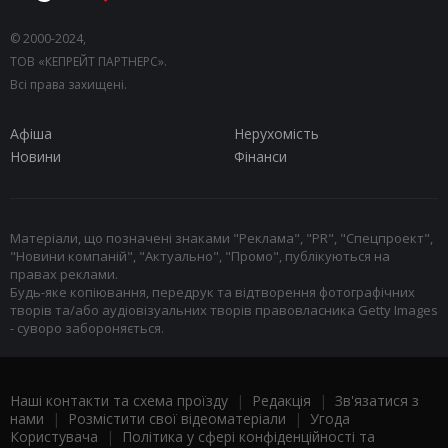
© 2000-2024,
ТОВ «КЕПРЕЙТ ПАРТНЕРС».
Всі права захищені.
Афіша
Нерухомість
Новини
Фінанси
Матеріали, що позначені знаками "Реклама", "PR", "Спецпроект",
"Новини компаній", "Актуально", "Промо", публікуються на
правах реклами.
Будь-яке копіювання, передрук та відтворення фотографічних
творів та/або аудіовізуальних творів правовласника Getty Images
- суворо забороняється.
Наші контакти та схема проїзду
|
Редакція
|
Зв'язатися з
нами
|
Розмістити свої відеоматеріали
|
Угода
Користувача
|
Політика у сфері конфіденційності та