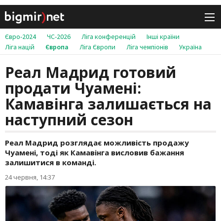
Євро-2024
ЧС-2026
Ліга конференцій
Інші країни
Ліга націй
Європа
Ліга Європи
Ліга чемпіонів
Україна
Реал Мадрид готовий
продати Чуамені:
Камавінга залишається на
наступний сезон
Реал Мадрид розглядає можливість продажу
Чуамені, тоді як Камавінга висловив бажання
залишитися в команді.
24 червня, 14:37