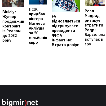
ПСЖ
Реал
Вінісіус
придбав
Мадрид
FA
Жуніор
вінгера
ризикує
відмовляється
продовжив
Магнеса
втратити
підтримувати
контракт
Акліуша
Родрі:
президента
із Реалом
за 50
Барселона
ФІФА
до 2032
мільйонів
вступає в
Інфантіно:
року
євро
гру
Втрата довіри