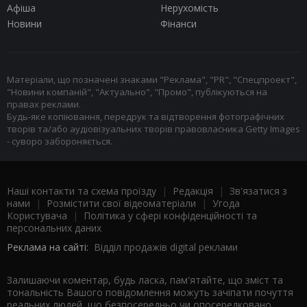
Афіша
Нерухомість
Новини
Фінанси
Матеріали, що позначені знаками "Реклама", "PR", "Спецпроект",
"Новини компаній", "Актуально", "Промо", публікуються на
правах реклами.
Будь-яке копіювання, передрук та відтворення фотографічних
творів та/або аудіовізуальних творів правовласника Getty Images
- суворо забороняється.
Наші контакти та схема проїзду
|
Редакція
|
Зв'язатися з
нами
|
Розмістити свої відеоматеріали
|
Угода
Користувача
|
Політика у сфері конфіденційності та
персональних даних
Реклама на сайті:
Відділ продажів digital реклами
Залишаючи коментар, будь ласка, пам'ятайте, що зміст та
тональність Вашого повідомлення можуть зачіпати почуття
реальних людей, що безпосередньо чи опосередковано