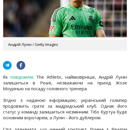
Андрій Лунін / Getty Images
Як
повідомляє
The Athletic, найімовірніше, Андрій Лунін
залишиться в Реалі, незважаючи на прихід Жозе
Моурінью на посаду головного тренера.
Згідно з наданою інформацією, український голкіпер
продовжить грати за мадридський клуб. Однак його
статус у команді залишиться незмінним: Тібо Куртуа буде
основним воротарем, а Лунін - його дублером.
Слід зазначити, що чинний контракт Луніна з Реалом