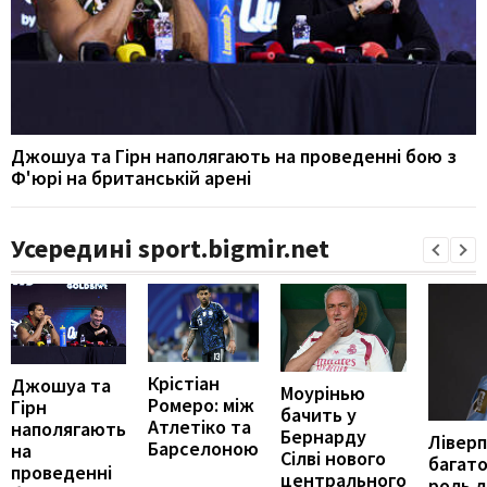
Джошуа та Гірн наполягають на проведенні бою з
Ф'юрі на британській арені
Усередині sport.bigmir.net
Крістіан
Джошуа та
Моурінью
Ромеро: між
Гірн
бачить у
Атлетіко та
наполягають
Бернарду
Ліверп
Барселоною
на
Сілві нового
багат
проведенні
центрального
роль д