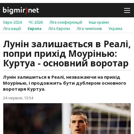
Євро-2024
ЧС-2026
Ліга конференцій
Інші країни
Ліга націй
Європа
Ліга Європи
Ліга чемпіонів
Україна
Лунін залишається в Реалі,
попри прихід Моурінью:
Куртуа - основний воротар
Лунін залишиться в Реалі, незважаючи на прихід
Моурінью, і продовжить бути дублером основного
воротаря Куртуа.
24 червня, 13:54