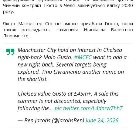
Чинний контракт Гюсто з Челсі закінчується влітку 2030
року.
Якщо Манчестер Сіті не зможе придбати Гюсто, вони
також розглядають захисника Ньюкасла Валентіно
Лівраменто.
Manchester City hold an interest in Chelsea
right-back Malo Gusto.
#MCFC
want to add a
new right-back. Several targets being
explored. Tino Livramento another name on
the shortlist.
Chelsea value Gusto at £45m+. A sale this
summer is not discounted, especially
following the…
pic.twitter.com/L4dnrw7hhT
— Ben Jacobs (@JacobsBen)
June 24, 2026