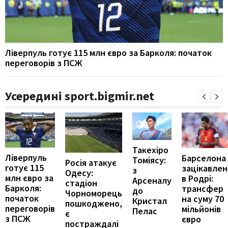
Ліверпуль готує 115 млн євро за Барколя: початок
переговорів з ПСЖ
Усередині sport.bigmir.net
Такехіро
Ліверпуль
Барселона
Томіясу:
Росія атакує
готує 115
зацікавлен
з
Одесу:
млн євро за
в Родрі:
Арсеналу
стадіон
Барколя:
трансфер
до
Чорноморець
початок
на суму 70
Кристал
пошкоджено,
переговорів
мільйонів
Пелас
є
з ПСЖ
євро
постраждалі