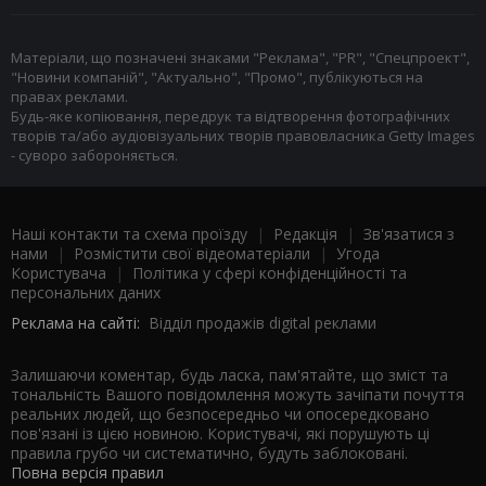
Матеріали, що позначені знаками "Реклама", "PR", "Спецпроект",
"Новини компаній", "Актуально", "Промо", публікуються на
правах реклами.
Будь-яке копіювання, передрук та відтворення фотографічних
творів та/або аудіовізуальних творів правовласника Getty Images
- суворо забороняється.
Наші контакти та схема проїзду
|
Редакція
|
Зв'язатися з
нами
|
Розмістити свої відеоматеріали
|
Угода
Користувача
|
Політика у сфері конфіденційності та
персональних даних
Реклама на сайті:
Відділ продажів digital реклами
Залишаючи коментар, будь ласка, пам'ятайте, що зміст та
тональність Вашого повідомлення можуть зачіпати почуття
реальних людей, що безпосередньо чи опосередковано
пов'язані із цією новиною. Користувачі, які порушують ці
правила грубо чи систематично, будуть заблоковані.
Повна версія правил