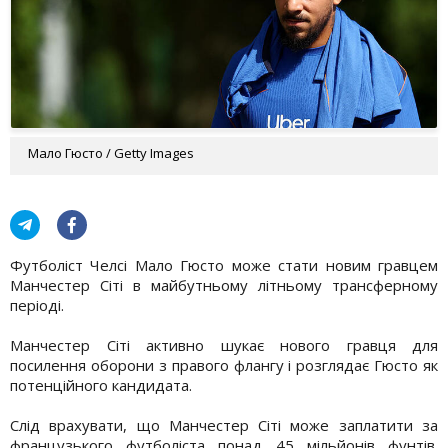
Мало Гюсто / Getty Images
Футболіст Челсі Мало Гюсто може стати новим гравцем
Манчестер Сіті в майбутньому літньому трансферному
періоді.
Манчестер Сіті активно шукає нового гравця для
посилення оборони з правого флангу і розглядає Гюсто як
потенційного кандидата.
Слід врахувати, що Манчестер Сіті може заплатити за
французького футболіста понад 45 мільйонів фунтів.