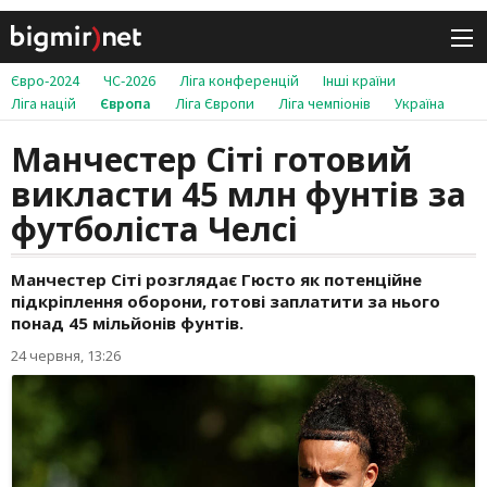
Євро-2024
ЧС-2026
Ліга конференцій
Інші країни
Ліга націй
Європа
Ліга Європи
Ліга чемпіонів
Україна
Манчестер Сіті готовий
викласти 45 млн фунтів за
футболіста Челсі
Манчестер Сіті розглядає Гюсто як потенційне
підкріплення оборони, готові заплатити за нього
понад 45 мільйонів фунтів.
24 червня, 13:26