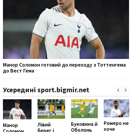
Манор Соломон готовий до переходу з Тоттенгема
до Вест Гема
Усередині sport.bigmir.net
Ромеро не
Буковина й
Лівий
Манор
хоче
Оболонь
берег і
Соломон