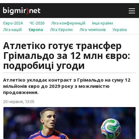
Євро-2024
ЧС-2026
Ліга конференцій
Інші країни
Ліга націй
Європа
Ліга Європи
Ліга чемпіонів
Україна
Атлетіко готує трансфер
Грімальдо за 12 млн євро:
подробиці угоди
Атлетіко укладає контракт з Грімальдо на суму 12
мільйонів євро до 2029 року з можливістю
продовження.
20 червня, 13:05