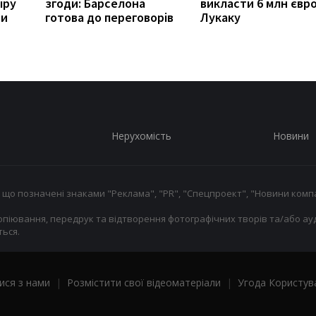
іру
згоди: Барселона
викласти 6 млн євро
ши
готова до переговорів
Лукаку
Нерухомість
Новини
 що позначені знаками "Реклама", "PR", "Спецпроект", "Новини компа
опіювання, передрук та відтворення фотографічних творів та/або ауд
ься.
ися з нами
|
Розмістити свої відеоматеріали
|
Угода Користув