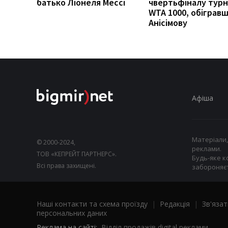
батько Ліонеля Мессі
чвертьфіналу турн
WTA 1000, обіграв
Анісімову
Афіша
Матеріали,
© 2000-2024,
реклами.
ТОВ «КЕПРЕЙТ ПАРТНЕРС».
Будь-яке к
Всі права захищені.
забороняєт
Наші контакти та схема проїзду
|
Редакція
|
Зв'язат
персональних даних
Реклама на сайті:
Відділ продажів digital реклами