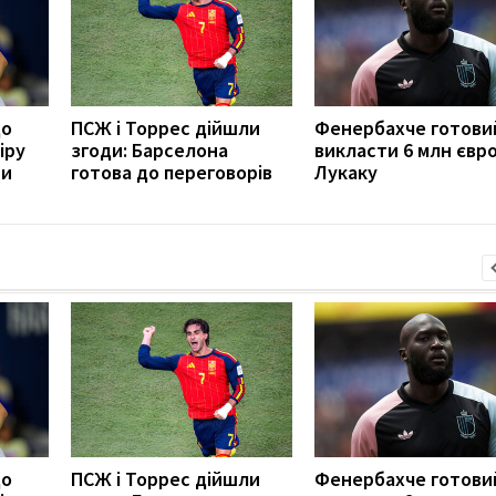
до
ПСЖ і Торрес дійшли
Фенербахче готови
іру
згоди: Барселона
викласти 6 млн євро
ши
готова до переговорів
Лукаку
до
ПСЖ і Торрес дійшли
Фенербахче готови