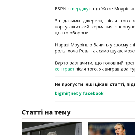
ESPN
стверджує
, що Жозе Моурінью 
За даними джерела, після того 
португальський керманич звернувс
центр оборони.
Наразі Моурінью бачить у своєму сп
роль, хоча Реал так само шукає можл
Варто зазначити, що головний трен
контракт
після того, як виграв два ту
Не пропусти інші цікаві статті, пі
bigmir)net у facebook
Статті на тему