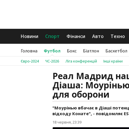
Новини
Спорт
Фінанси
Авто
Техно
Головна
Футбол
Бокс
Біатлон
Баскетбол
Євро-2024
ЧС-2026
Ліга конференцій
Інші країни
Реал Мадрид нац
Діаша: Моурінью
для оборони
"Моурінью вбачає в Діаші потенц
відходу Конате", - повідомляє ES
18 червня, 23:39