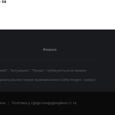
 за
до переходу з
не визначили
Тоттенгема до Вест
переможця
Гема
Фінанси
ній", "Актуально", "Промо", публікуються на правах
іовізуальних творів правовласника Getty Images - суворо
ача
|
Політика у сфері конфіденційності та