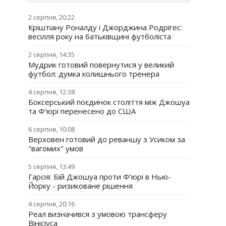
2 серпня, 20:22
Кріштіану Роналду і Джорджина Родрігес:
весілля року на батьківщині футболіста
2 серпня, 14:35
Мудрик готовий повернутися у великий
футбол: думка колишнього тренера
4 серпня, 12:38
Боксерський поєдинок століття між Джошуа
та Ф'юрі перенесено до США
6 серпня, 10:08
Верховен готовий до реваншу з Усиком за
"вагомих" умов
5 серпня, 13:49
Гарсія: Бій Джошуа проти Ф'юрі в Нью-
Йорку - ризиковане рішення
4 серпня, 20:16
Реал визначився з умовою трансферу
Вінісіуса