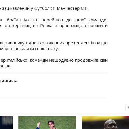
зацікавлений у футболісті Манчестер Сіті.
як Ібраїма Конате перейшов до іншої команди,
я до керівництва Реала з пропозицією посилити
іввітчизнику одного з головних претендентів на цю
ивості посилити свою атаку.
ер італійської команди нещодавно продовжив свій
рніри.
дпишись: