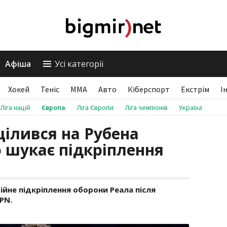
Афіша
Усі категорії
Хокей
Теніс
ММА
Авто
Кіберспорт
Екстрім
І
Ліга націй
Європа
Ліга Європи
Ліга чемпіонів
Україна
ілився на Рубена
 шукає підкріплення
ійне підкріплення оборони Реала після
PN.