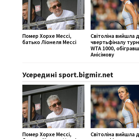
Помер Хорхе Мессі,
Світоліна вийшла 
батько Ліонеля Мессі
чвертьфіналу турн
WTA 1000, обіграв
Анісімову
Усередині sport.bigmir.net
Помер Хорхе Мессі,
Світоліна вийшла 