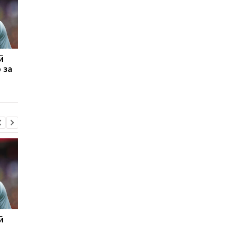
й
Манор Соломон готовий
Лівий берег і Кудрівк
 за
до переходу з
не визначили
Тоттенгема до Вест
переможця
Гема
й
Манор Соломон готовий
Лівий берег і Кудрівк