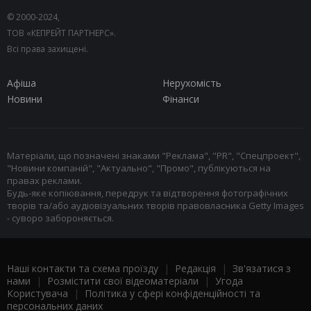
© 2000-2024,
ТОВ «КЕПРЕЙТ ПАРТНЕРС».
Всі права захищені.
Афіша
Нерухомість
Новини
Фінанси
Матеріали, що позначені знаками "Реклама", "PR", "Спецпроект",
"Новини компаній", "Актуально", "Промо", публікуються на
правах реклами.
Будь-яке копіювання, передрук та відтворення фотографічних
творів та/або аудіовізуальних творів правовласника Getty Images
- суворо забороняється.
Наші контакти та схема проїзду
|
Редакція
|
Зв'язатися з
нами
|
Розмістити свої відеоматеріали
|
Угода
Користувача
|
Політика у сфері конфіденційності та
персональних даних