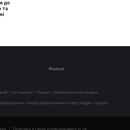
я до
Наполі хоче підписати
Усик розповів, за яки
о та
зірку Арсеналу замість
умов може заверши
жі
Лукаку
кар'єру
Фінанси
ній", "Актуально", "Промо", публікуються на правах
іовізуальних творів правовласника Getty Images - суворо
ача
|
Політика у сфері конфіденційності та