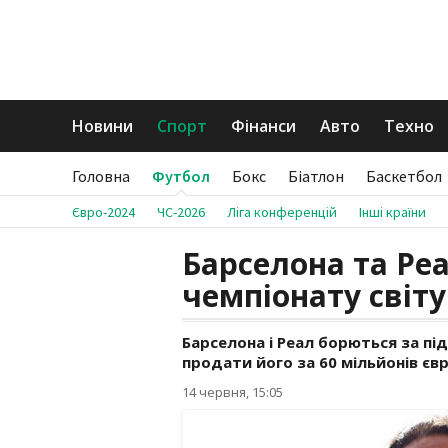
Новини
Спорт
Фінанси
Авто
Техно
Головна
Футбол
Бокс
Біатлон
Баскетбол
Євро-2024
ЧС-2026
Ліга конференцій
Інші країни
Барселона та Реа
чемпіонату світ
Барселона і Реал борються за під
продати його за 60 мільйонів євр
14 червня, 15:05