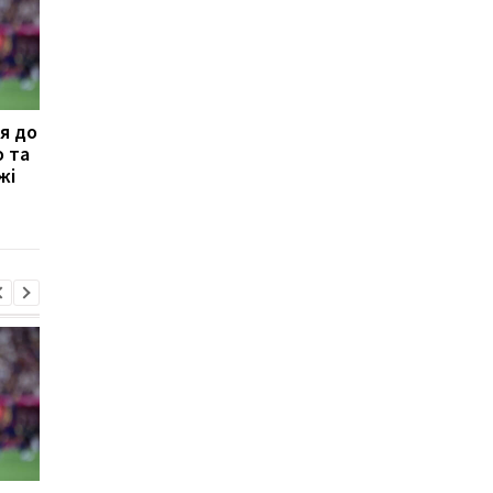
я до
Наполі хоче підписати
Усик розповів, за яки
о та
зірку Арсеналу замість
умов може заверши
жі
Лукаку
кар'єру