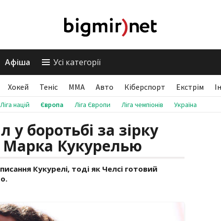
Афіша
Усі категорії
Хокей
Теніс
ММА
Авто
Кіберспорт
Екстрім
І
Ліга націй
Європа
Ліга Європи
Ліга чемпіонів
Україна
л у боротьбі за зірку
у Марка Кукурелью
писання Кукурелі, тоді як Челсі готовий
о.