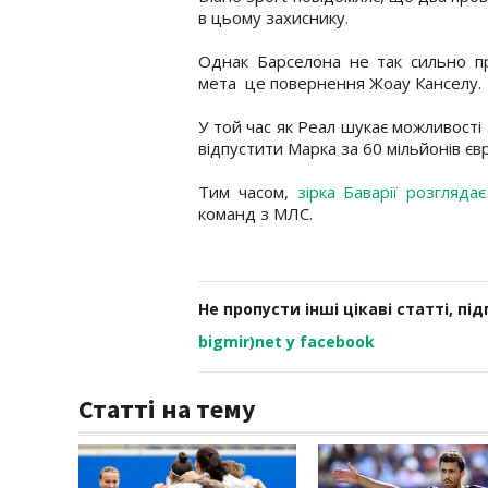
в цьому захиснику.
Однак Барселона не так сильно пр
мета це повернення Жоау Канселу.
У той час як Реал шукає можливості 
відпустити Марка за 60 мільйонів єв
Тим часом,
зірка Баварії розгляда
команд з МЛС.
Не пропусти інші цікаві статті, пі
bigmir)net у facebook
Статті на тему