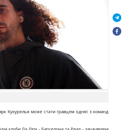
Марк Кукурелья може стати гравцем однієї з команд
ідні клуби Ла Ліги - Барселона та Реал - зацікавлені