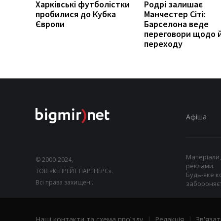
Харківські футболістки
Родрі залишає
пробилися до Кубка
Манчестер Сіті:
Європи
Барселона веде
переговори щодо 
переходу
Афіша
Матеріали,
© 2000-2024,
реклами.
ТОВ «КЕПРЕЙТ ПАРТНЕРС».
Будь-яке к
Всі права захищені.
забороняєт
Наші контакти та схема проїзду
|
Редакція
|
Зв'язат