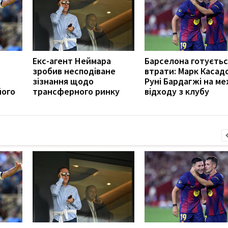
Екс-агент Неймара
Барселона готуєтьс
зробив несподіване
втрати: Марк Касад
зізнання щодо
Руні Бардагжі на ме
його
трансферного ринку
відходу з клубу