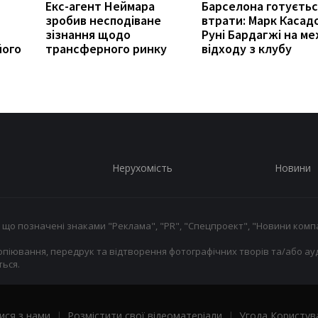
Екс-агент Неймара
Барселона готуєтьс
зробив несподіване
втрати: Марк Касад
зізнання щодо
Руні Бардагжі на ме
його
трансферного ринку
відходу з клубу
Нерухомість
Новини
 що позначені знаками "Реклама", "PR", "Спецпроект", "Новини компа
опіювання, передрук та відтворення фотографічних творів та/або ауд
ься.
ися з нами
|
Розмістити свої відеоматеріали
|
Угода Користув