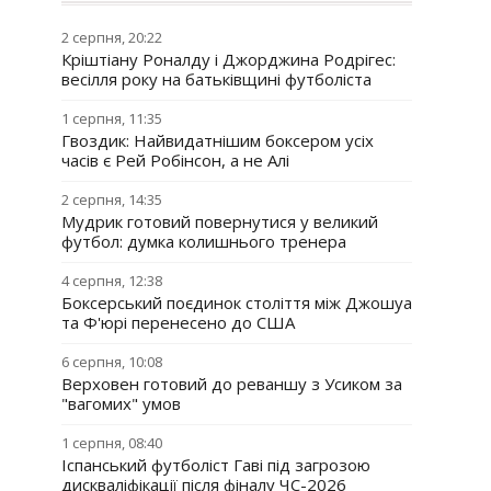
2 серпня, 20:22
Кріштіану Роналду і Джорджина Родрігес:
весілля року на батьківщині футболіста
1 серпня, 11:35
Гвоздик: Найвидатнішим боксером усіх
часів є Рей Робінсон, а не Алі
2 серпня, 14:35
Мудрик готовий повернутися у великий
футбол: думка колишнього тренера
4 серпня, 12:38
Боксерський поєдинок століття між Джошуа
та Ф'юрі перенесено до США
6 серпня, 10:08
Верховен готовий до реваншу з Усиком за
"вагомих" умов
1 серпня, 08:40
Іспанський футболіст Гаві під загрозою
дискваліфікації після фіналу ЧС-2026