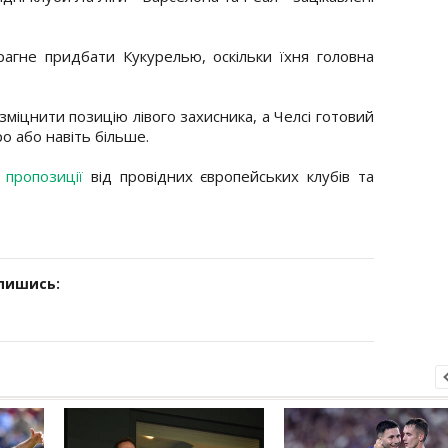
агне придбати Кукурелью, оскільки їхня головна
зміцнити позицію лівого захисника, а Челсі готовий
ро або навіть більше.
є пропозиції
від провідних європейських клубів та
дпишись: