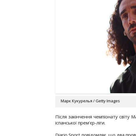
Марк Кукурелья / Getty Images
Після закінчення чемпіонату світу 
іспанської прем'єр-ліги.
Diario Sport повідомляє, що два пров