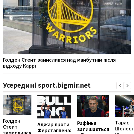
Голден Стейт замислився над майбутнім після
відходу Каррі
Усередині sport.bigmir.net
Голден
Тарас
Рафінья
Аджар проти
Стейт
Шелест
залишається
Ферстаппена:
замислився