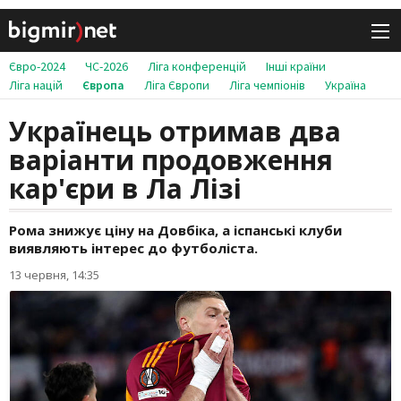
Євро-2024
ЧС-2026
Ліга конференцій
Інші країни
Ліга націй
Європа
Ліга Європи
Ліга чемпіонів
Україна
Українець отримав два
варіанти продовження
кар'єри в Ла Лізі
Рома знижує ціну на Довбіка, а іспанські клуби
виявляють інтерес до футболіста.
13 червня, 14:35