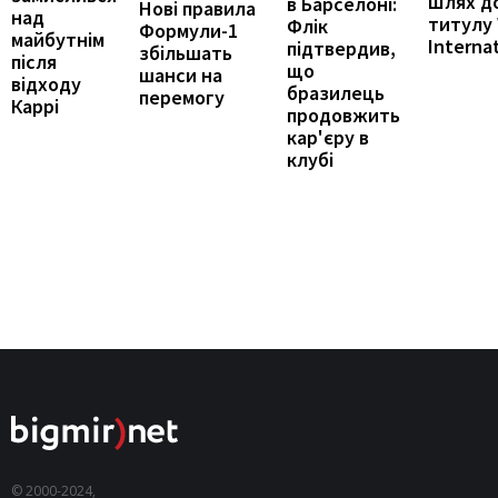
Шлях д
в Барселоні:
Нові правила
над
титулу
Флік
Формули-1
майбутнім
Interna
підтвердив,
збільшать
після
що
шанси на
відходу
бразилець
перемогу
Каррі
продовжить
кар'єру в
клубі
© 2000-2024,