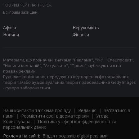
ТОВ «КЕПРЕЙТ ПАРТНЕРС».
Всі права захищені.
Афіша
Нерухомість
Новини
Фінанси
Матеріали, що позначені знаками "Реклама", "PR", "Спецпроект",
"Новини компаній", "Актуально", "Промо", публікуються на
правах реклами.
Будь-яке копіювання, передрук та відтворення фотографічних
творів та/або аудіовізуальних творів правовласника Getty Images
- суворо забороняється.
Наші контакти та схема проїзду
|
Редакція
|
Зв'язатися з
нами
|
Розмістити свої відеоматеріали
|
Угода
Користувача
|
Політика у сфері конфіденційності та
персональних даних
Реклама на сайті:
Відділ продажів digital реклами