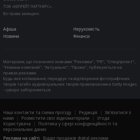
ТОВ «КЕПРЕЙТ ПАРТНЕРС».
Всі права захищені.
Афіша
Нерухомість
Новини
Фінанси
Матеріали, що позначені знаками "Реклама", "PR", "Спецпроект",
"Новини компаній", "Актуально", "Промо", публікуються на
правах реклами.
Будь-яке копіювання, передрук та відтворення фотографічних
творів та/або аудіовізуальних творів правовласника Getty Images
- суворо забороняється.
Наші контакти та схема проїзду
|
Редакція
|
Зв'язатися з
нами
|
Розмістити свої відеоматеріали
|
Угода
Користувача
|
Політика у сфері конфіденційності та
персональних даних
Реклама на сайті:
Відділ продажів digital реклами