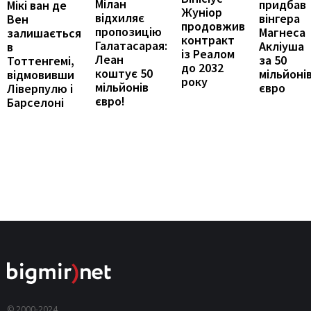
Мілан
придбав
Мікі ван де
Жуніор
відхиляє
вінгера
Вен
продовжив
пропозицію
Магнеса
залишається
контракт
Галатасарая:
Акліуша
в
із Реалом
Леан
за 50
Тоттенгемі,
до 2032
коштує 50
мільйоні
відмовивши
року
мільйонів
євро
Ліверпулю і
євро!
Барселоні
© 2000-2024,