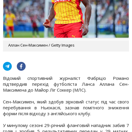
Аллан Сен-Максимен / Getty Images
Відомий спортивний журналіст Фабріціо Романо
підтвердив перехід футболіста Ланса Аллана Сен-
Максимена до Майор Ліг Соккер (МЛС).
Сен-Максимен, який здобув зірковий статус під час свого
перебування в Ньюкаслі, зазнав помітного зниження
форми після відходу з англійського клубу.
У минулому сезоні 29-річний фланговий нападник забив 7
голів і зробив 5 результативних передач у 29 матчах,