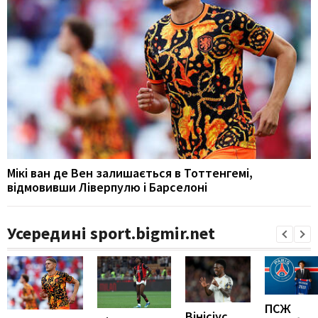
Мікі ван де Вен залишається в Тоттенгемі,
відмовивши Ліверпулю і Барселоні
Усередині sport.bigmir.net
ПСЖ
Вінісіус