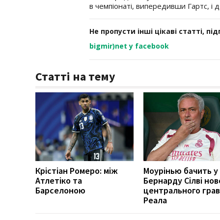
в чемпіонаті, випередивши Гартс, і 
Не пропусти інші цікаві статті, пі
bigmir)net у facebook
Статті на тему
Крістіан Ромеро: між
Моурінью бачить у
Атлетіко та
Бернарду Сілві нов
Барселоною
центрального гра
Реала