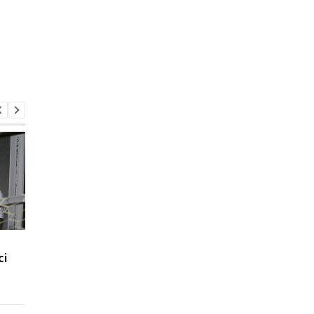
Світоліна вийшла до
ПСЖ і Торрес дійшли
сі
чвертьфіналу турніру
згоди: Барселона
WTA 1000, обігравши
готова до переговор
Анісімову