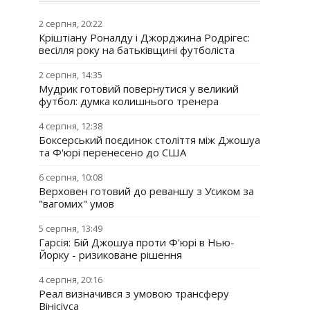
2 серпня, 20:22
Кріштіану Роналду і Джорджина Родрігес:
весілля року на батьківщині футболіста
2 серпня, 14:35
Мудрик готовий повернутися у великий
футбол: думка колишнього тренера
4 серпня, 12:38
Боксерський поєдинок століття між Джошуа
та Ф'юрі перенесено до США
6 серпня, 10:08
Верховен готовий до реваншу з Усиком за
"вагомих" умов
5 серпня, 13:49
Гарсія: Бій Джошуа проти Ф'юрі в Нью-
Йорку - ризиковане рішення
4 серпня, 20:16
Реал визначився з умовою трансферу
Вінісіуса