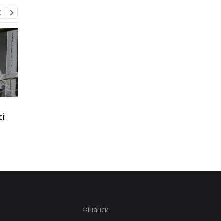
Світоліна вийшла до
ПСЖ і Торрес дійшли
сі
чвертьфіналу турніру
згоди: Барселона
WTA 1000, обігравши
готова до переговор
Анісімову
Фінанси