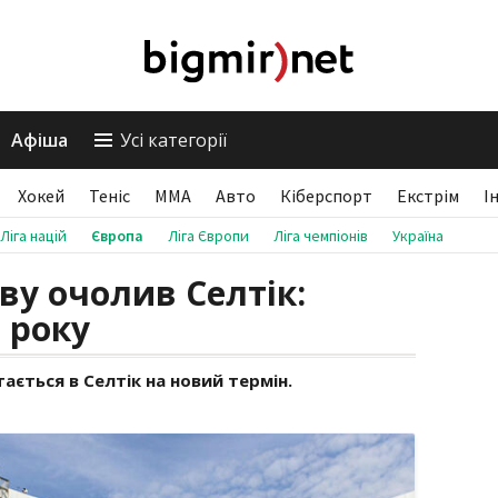
Афіша
Усі категорії
Хокей
Теніс
ММА
Авто
Кіберспорт
Екстрім
І
Ліга націй
Європа
Ліга Європи
Ліга чемпіонів
Україна
ву очолив Селтік:
 року
ається в Селтік на новий термін.