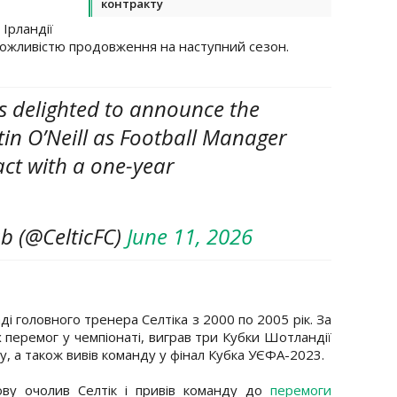
контракту
Ірландії
 можливістю продовження на наступний сезон.
 is delighted to announce the
in O’Neill as Football Manager
ct with a one-year
ub (@CelticFC)
June 11, 2026
ді головного тренера Селтіка з 2000 по 2005 рік. За
х перемог у чемпіонаті, виграв три Кубки Шотландії
у, а також вивів команду у фінал Кубка УЄФА-2023.
ову очолив Селтік і привів команду до
перемоги