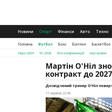
Новини
Спорт
Фінанси
Авто
Техно
Головна
Футбол
Бокс
Біатлон
Баскетбол
Євро-2024
ЧС-2026
Ліга конференцій
Інші країни
Мартін О'Ніл зно
контракт до 2027
Досвідчений тренер О'Ніл поверт
11 червня, 22:45