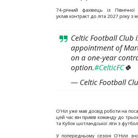
74-річний фахівець із Північної 
уклав контракт до літа 2027 року з
Celtic Football Club
appointment of Mart
on a one-year contra
option.
#CelticFC
🍀
— Celtic Football Cl
О'Ніл уже мав досвід роботи на поса
цей час він привів команду до трьо
та Кубок шотландської ліги з футбол
У попередньому сезоні О'Нілл зн