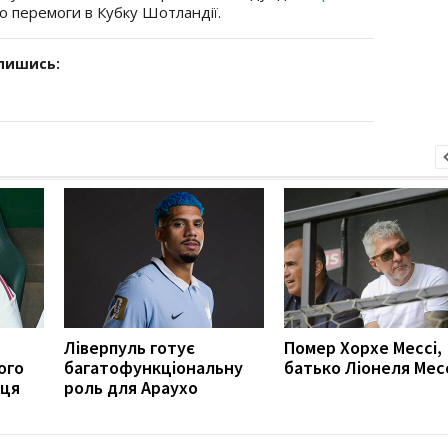
до перемоги в Кубку Шотландії.
дпишись:
Ліверпуль готує
Помер Хорхе Мессі,
ого
багатофункціональну
батько Ліонеля Мес
вця
роль для Араухо