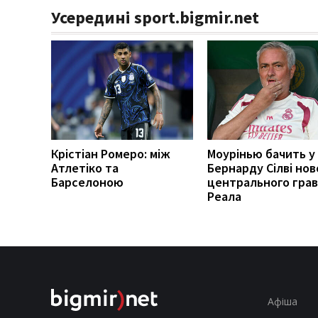
Усередині sport.bigmir.net
Крістіан Ромеро: між
Моурінью бачить у
Атлетіко та
Бернарду Сілві нов
Барселоною
центрального гра
Реала
Афіша