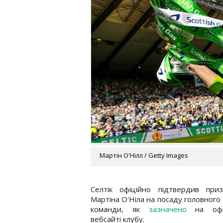
Мартін О'Нілл / Getty Images
Селтік офіційно підтвердив приз
Мартіна О'Ніла на посаду головного
команди, як
зазначено
на офіц
вебсайті клубу.