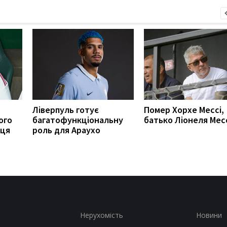
Ліверпуль готує
Помер Хорхе Мессі,
ого
багатофункціональну
батько Ліонеля Мес
вця
роль для Араухо
Нерухомість
Новини