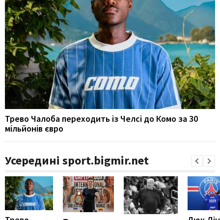
Трево Чалоба переходить із Челсі до Комо за 30
мільйонів євро
Усередині sport.bigmir.net
Трево
Люк Дін