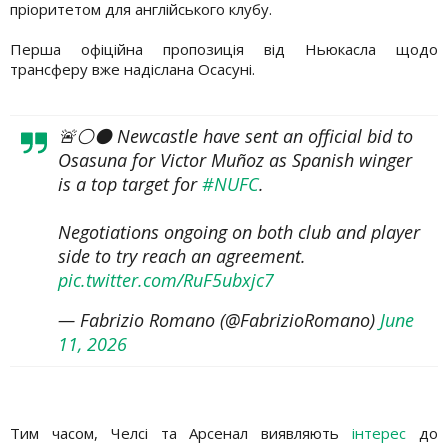
пріоритетом для англійського клубу.
Перша офіційна пропозиція від Ньюкасла щодо
трансферу вже надіслана Осасуні.
🚨⚪️⚫️ Newcastle have sent an official bid to
Osasuna for Victor Muñoz as Spanish winger
is a top target for
#NUFC
.
Negotiations ongoing on both club and player
side to try reach an agreement.
pic.twitter.com/RuF5ubxjc7
— Fabrizio Romano (@FabrizioRomano)
June
11, 2026
Тим часом, Челсі та Арсенал виявляють
інтерес
до