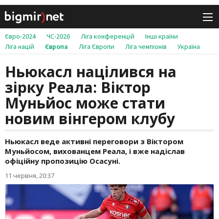
Євро-2024
ЧС-2026
Ліга конференцій
Інші країни
Ліга націй
Європа
Ліга Європи
Ліга чемпіонів
Україна
Ньюкасл націлився на
зірку Реала: Віктор
Муньйос може стати
новим вінгером клубу
Ньюкасл веде активні переговори з Віктором
Муньйосом, вихованцем Реала, і вже надіслав
офіційну пропозицію Осасуні.
11 червня, 20:37