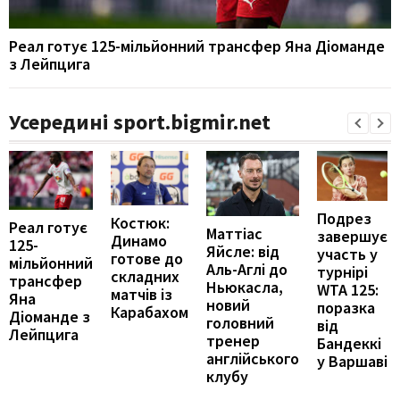
Реал готує 125-мільйонний трансфер Яна Діоманде
з Лейпцига
Усередині sport.bigmir.net
Подрез
Костюк:
Реал готує
Маттіас
завершує
Динамо
125-
Яйсле: від
участь у
готове до
мільйонний
Аль-Аглі до
турнірі
складних
трансфер
Ньюкасла,
WTA 125:
матчів із
Яна
новий
поразка
Карабахом
Діоманде з
головний
від
Лейпцига
тренер
Бандеккі
англійського
у Варшаві
клубу