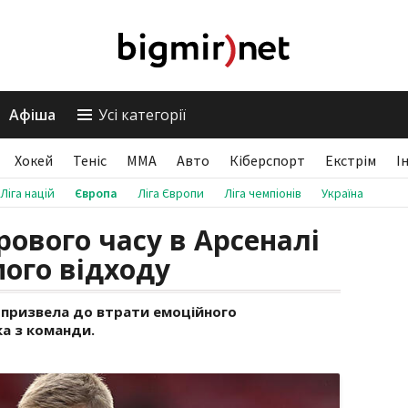
Афіша
Усі категорії
Хокей
Теніс
ММА
Авто
Кіберспорт
Екстрім
І
Ліга націй
Європа
Ліга Європи
Ліга чемпіонів
Україна
грового часу в Арсеналі
ого відходу
і призвела до втрати емоційного
ка з команди.