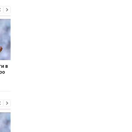
ти в
Сістерс підкорюють
Усман Діоманде
про
Європу: одеська
переходить зі
команда вийшла до
Спортинга до АПЛ
Кубка Європи