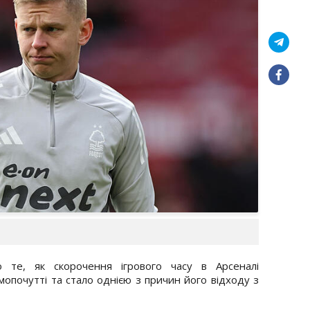
о те, як скорочення ігрового часу в Арсеналі
опочутті та стало однією з причин його відходу з