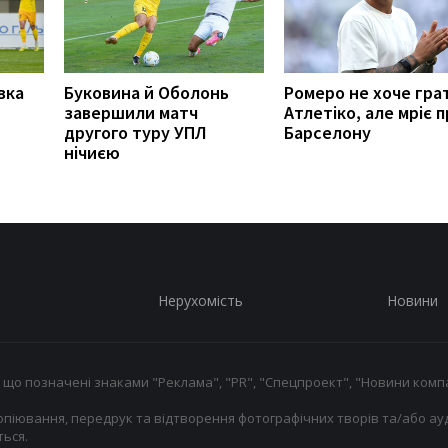
вка
Буковина й Оболонь
Ромеро не хоче гра
завершили матч
Атлетіко, але мріє 
другого туру УПЛ
Барселону
нічиєю
Нерухомість
Новини
 що позначені знаками "Реклама", "PR", "Спецпроект", "Новини компа
опіювання, передрук та відтворення фотографічних творів та/або ауд
ься.