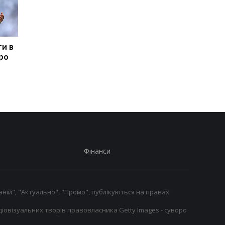
ти в
Сістерс підкорюють
Усман Діоманде
про
Європу: одеська
переходить зі
команда вийшла до
Спортинга до АПЛ
Кубка Європи
Фінанси
ній", "Актуально", "Промо", публікуються на правах
іовізуальних творів правовласника Getty Images - суворо