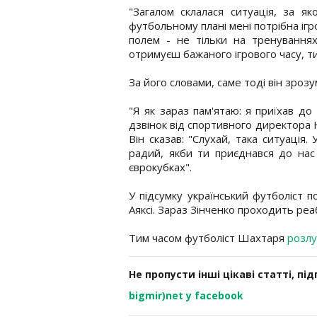
"Загалом склалася ситуація, за я
футбольному плані мені потрібна іг
полем - не тільки на тренування
отримуєш бажаного ігрового часу, ти
За його словами, саме тоді він зроз
"Я як зараз пам'ятаю: я приїхав д
дзвінок від спортивного директора 
Він сказав: "Слухай, така ситуація.
радий, якби ти приєднався до нас
єврокубках".
У підсумку український футболіст п
Аяксі. Зараз Зінченко проходить реабі
Тим часом футболіст Шахтаря
розлу
Не пропусти інші цікаві статті, пі
bigmir)net у facebook