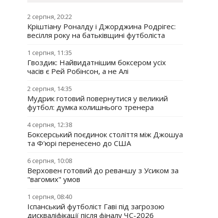
2 серпня, 20:22
Кріштіану Роналду і Джорджина Родрігес:
весілля року на батьківщині футболіста
1 серпня, 11:35
Гвоздик: Найвидатнішим боксером усіх
часів є Рей Робінсон, а не Алі
2 серпня, 14:35
Мудрик готовий повернутися у великий
футбол: думка колишнього тренера
4 серпня, 12:38
Боксерський поєдинок століття між Джошуа
та Ф'юрі перенесено до США
6 серпня, 10:08
Верховен готовий до реваншу з Усиком за
"вагомих" умов
1 серпня, 08:40
Іспанський футболіст Гаві під загрозою
дискваліфікації після фіналу ЧС-2026