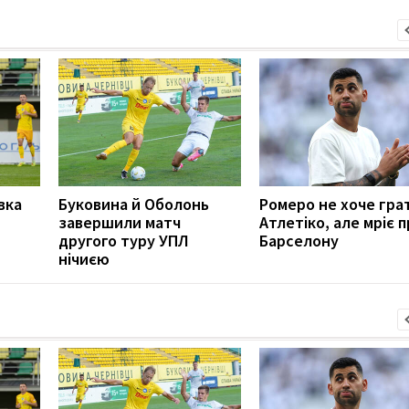
вка
Буковина й Оболонь
Ромеро не хоче гра
завершили матч
Атлетіко, але мріє 
другого туру УПЛ
Барселону
нічиєю