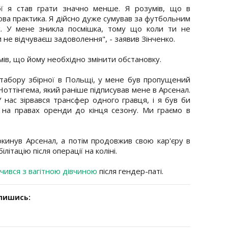
кої я став грати значно менше. Я розумів, що в
рова практика. Я дійсно дуже сумував за футбольним
х. У мене зникла посмішка, тому що коли ти не
 не відчуваєш задоволення", - заявив Зінченко.
умів, що йому необхідно змінити обстановку.
о табору збірної в Польщі, у мене був пропущений
Ноттінгема, який раніше підписував мене в Арсенал.
 У нас зірвався трансфер одного гравця, і я був би
 на правах оренди до кінця сезону. Ми граємо в
окинув Арсенал, а потім продовжив свою кар'єру в
літацію після операції на коліні.
чився з вагітною дівчиною
після гендер-паті.
дпишись: