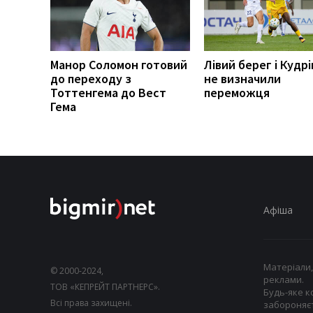
Манор Соломон готовий
Лівий берег і Кудрі
до переходу з
не визначили
Тоттенгема до Вест
переможця
Гема
Афіша
Матеріали,
© 2000-2024,
реклами.
ТОВ «КЕПРЕЙТ ПАРТНЕРС».
Будь-яке к
Всі права захищені.
забороняєт