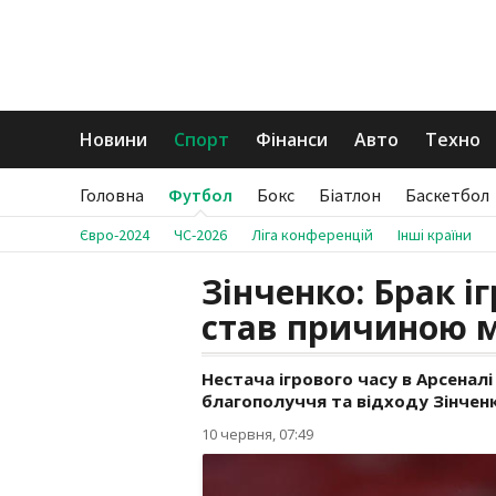
Новини
Спорт
Фінанси
Авто
Техно
Головна
Футбол
Бокс
Біатлон
Баскетбол
Євро-2024
ЧС-2026
Ліга конференцій
Інші країни
Зінченко: Брак і
став причиною м
Нестача ігрового часу в Арсенал
благополуччя та відходу Зінчен
10 червня, 07:49