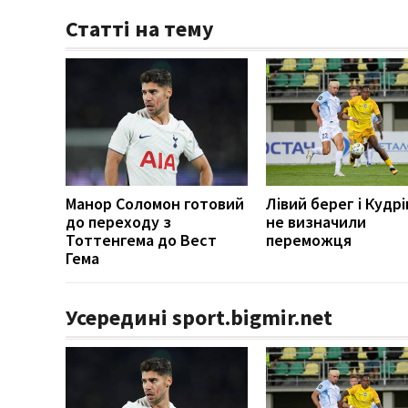
Статті на тему
Манор Соломон готовий
Лівий берег і Кудрі
до переходу з
не визначили
Тоттенгема до Вест
переможця
Гема
Усередині sport.bigmir.net