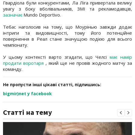
Гвардіола були конкурентами, Ла Ліга привертала велику
увагу з боку вболівальників, ЗМІ та рекламодавців,
зазначає
Mundo Deportivo.
Тебас наголосив на тому, що Моурінью завжди додає
інтриги та видовищності, тому його потенційне
повернення в Реал стане значущою подією для всього
чемпіонату.
У цьому контексті варто згадати, що Челсі
має намір
продати воротаря
, який ще не провів жодного матчу за
команду.
Не пропусти інші цікаві статті, підпишись:
bigmir)net у facebook
Статті на тему