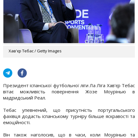
Хав'єр Тебас / Getty Images
Президент іспанської футбольної ліги Ла Ліга Хав'єр Тебас
вітає можливість повернення Жозе Моурінью в
мадридський Реал.
Тебас упевнений, що присутність португальського
фахівця додасть іспанському турніру більше яскравості та
емоційності.
Він також наголосив, що в часи, коли Моурінью та