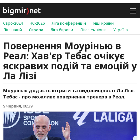
Євро-2024
ЧС-2026
Ліга конференцій
Інші країни
Ліга націй
Європа
Ліга Європи
Ліга чемпіонів
Україна
Повернення Моурінью в
Реал: Хав'єр Тебас очікує
яскравих подій та емоцій у
Ла Лізі
Моурінью додасть інтриги та видовищності Ла Лізі:
Тебас - про можливе повернення тренера в Реал.
9 червня, 08:39