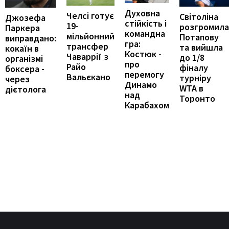
Духовна
Челсі готує
Світоліна
Джозефа
стійкість і
19-
розгромила
Паркера
командна
мільйонний
Потапову
виправдано:
гра:
трансфер
та вийшла
кокаїн в
Костюк -
Чаваррії з
до 1/8
організмі
про
Райо
фіналу
боксера -
перемогу
Вальєкано
турніру
через
Динамо
WTA в
дієтолога
над
Торонто
Карабахом